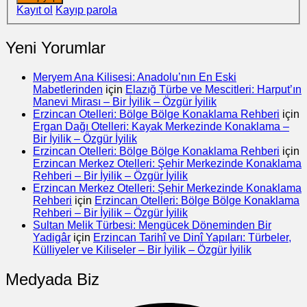
Kayıt ol
Kayıp parola
Yeni Yorumlar
Meryem Ana Kilisesi: Anadolu’nın En Eski
Mabetlerinden
için
Elazığ Türbe ve Mescitleri: Harput’ın
Manevi Mirası – Bir İyilik – Özgür İyilik
Erzincan Otelleri: Bölge Bölge Konaklama Rehberi
için
Ergan Dağı Otelleri: Kayak Merkezinde Konaklama –
Bir İyilik – Özgür İyilik
Erzincan Otelleri: Bölge Bölge Konaklama Rehberi
için
Erzincan Merkez Otelleri: Şehir Merkezinde Konaklama
Rehberi – Bir İyilik – Özgür İyilik
Erzincan Merkez Otelleri: Şehir Merkezinde Konaklama
Rehberi
için
Erzincan Otelleri: Bölge Bölge Konaklama
Rehberi – Bir İyilik – Özgür İyilik
Sultan Melik Türbesi: Mengücek Döneminden Bir
Yadigâr
için
Erzincan Tarihî ve Dinî Yapıları: Türbeler,
Külliyeler ve Kiliseler – Bir İyilik – Özgür İyilik
Medyada Biz