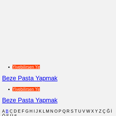
Yiyebilirsen Ye
Beze Pasta Yapmak
Yiyebilirsen Ye
Beze Pasta Yapmak
A
B
C
D
E
F
G
H
I
J
K
L
M
N
O
P
Q
R
S
T
U
V
W
X
Y
Z
Ç
Ğ
İ
Ö
Ş
Ü
#