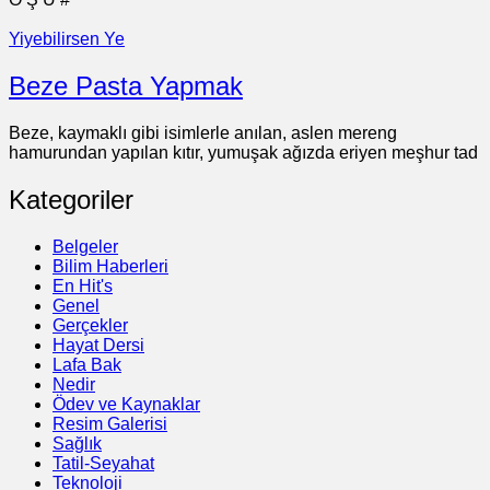
Yiyebilirsen Ye
Beze Pasta Yapmak
Beze, kaymaklı gibi isimlerle anılan, aslen mereng
hamurundan yapılan kıtır, yumuşak ağızda eriyen meşhur tad
Kategoriler
Belgeler
Bilim Haberleri
En Hit's
Genel
Gerçekler
Hayat Dersi
Lafa Bak
Nedir
Ödev ve Kaynaklar
Resim Galerisi
Sağlık
Tatil-Seyahat
Teknoloji