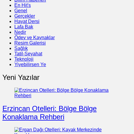
En Hit's
Genel
Gerçekler
Hayat Dersi
Lafa Bak
Nedir
Ödev ve Kaynaklar
Resim Galerisi
Sağlık
Tatil-Seyahat
Teknoloji
Yiyebilirsen Ye
Yeni Yazılar
Erzincan Otelleri: Bölge Bölge
Konaklama Rehberi