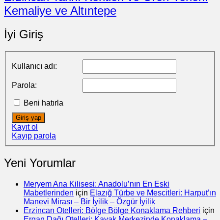
Kemaliye ve Altıntepe
İyi Giriş
Kullanıcı adı:
Parola:
Beni hatırla
Giriş yap
Kayıt ol
Kayıp parola
Yeni Yorumlar
Meryem Ana Kilisesi: Anadolu’nın En Eski
Mabetlerinden
için
Elazığ Türbe ve Mescitleri: Harput’ın
Manevi Mirası – Bir İyilik – Özgür İyilik
Erzincan Otelleri: Bölge Bölge Konaklama Rehberi
için
Ergan Dağı Otelleri: Kayak Merkezinde Konaklama –