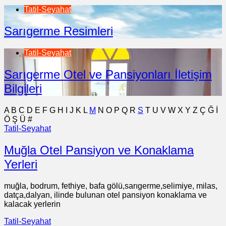
Tatil-Seyahat
Sarıgerme Resimleri
Tatil-Seyahat
Sarıgerme Otel ve Pansiyonları İletişim
Bilgileri
A
B
C
D
E
F
G
H
I
J
K
L
M
N
O
P
Q
R
S
T
U
V
W
X
Y
Z
Ç
Ğ
İ
Ö
Ş
Ü
#
Tatil-Seyahat
Muğla Otel Pansiyon ve Konaklama
Yerleri
muğla, bodrum, fethiye, bafa gölü,sarıgerme,selimiye, milas,
datça,dalyan, ilinde bulunan otel pansiyon konaklama ve
kalacak yerlerin
Tatil-Seyahat