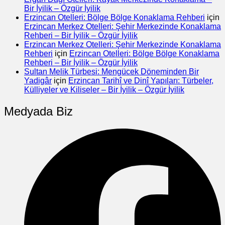
Bir İyilik – Özgür İyilik
Erzincan Otelleri: Bölge Bölge Konaklama Rehberi
için
Erzincan Merkez Otelleri: Şehir Merkezinde Konaklama
Rehberi – Bir İyilik – Özgür İyilik
Erzincan Merkez Otelleri: Şehir Merkezinde Konaklama
Rehberi
için
Erzincan Otelleri: Bölge Bölge Konaklama
Rehberi – Bir İyilik – Özgür İyilik
Sultan Melik Türbesi: Mengücek Döneminden Bir
Yadigâr
için
Erzincan Tarihî ve Dinî Yapıları: Türbeler,
Külliyeler ve Kiliseler – Bir İyilik – Özgür İyilik
Medyada Biz