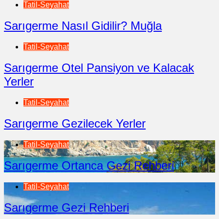
Tatil-Seyahat
Sarıgerme Nasıl Gidilir? Muğla
Tatil-Seyahat
Sarıgerme Otel Pansiyon ve Kalacak
Yerler
Tatil-Seyahat
Sarıgerme Gezilecek Yerler
Tatil-Seyahat
Sarıgerme Ortanca Gezi Rehberi
Tatil-Seyahat
Sarıgerme Gezi Rehberi