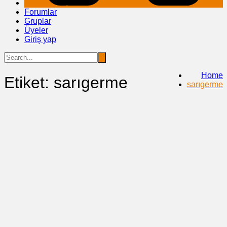
Forumlar
Gruplar
Üyeler
Giriş yap
Home
Etiket:
sarıgerme
sarıgerme