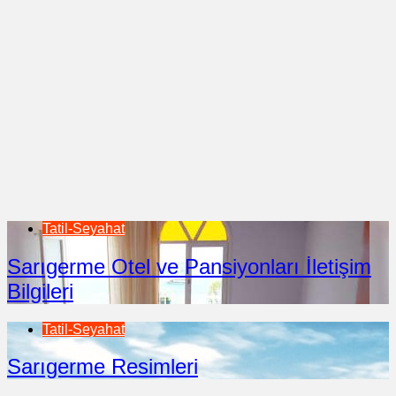
Tatil-Seyahat
Sarıgerme Otel ve Pansiyonları İletişim
Bilgileri
Tatil-Seyahat
Sarıgerme Resimleri