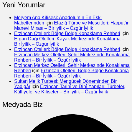
Yeni Yorumlar
Meryem Ana Kilisesi: Anadolu’nın En Eski
Mabetlerinden
için
Elazığ Türbe ve Mescitleri: Harput’ın
Manevi Mirası – Bir İyilik – Özgür İyilik
Erzincan Otelleri: Bölge Bölge Konaklama Rehberi
için
Ergan Dağı Otelleri: Kayak Merkezinde Konaklama –
Bir İyilik – Özgür İyilik
Erzincan Otelleri: Bölge Bölge Konaklama Rehberi
için
Erzincan Merkez Otelleri: Şehir Merkezinde Konaklama
Rehberi – Bir İyilik – Özgür İyilik
Erzincan Merkez Otelleri: Şehir Merkezinde Konaklama
Rehberi
için
Erzincan Otelleri: Bölge Bölge Konaklama
Rehberi – Bir İyilik – Özgür İyilik
Sultan Melik Türbesi: Mengücek Döneminden Bir
Yadigâr
için
Erzincan Tarihî ve Dinî Yapıları: Türbeler,
Külliyeler ve Kiliseler – Bir İyilik – Özgür İyilik
Medyada Biz