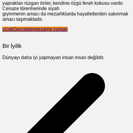
yaprakları rüzgarı önler, kendine özgü ferah kokusu vardır.
Cenaze törenherinde siyah
giyinmenin amacı da mezarlıklarda hayalletlerden sakınmak
amacı taşımaktadır.
çiçek
Gerçekler
mezar
ne zaman
Bir İyilik
Dünyayı daha iyi yapmayan insan insan değildir.
Yazı
gezinmesi