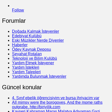
Follow
Forumlar
Doğada Kalmak İsteyenler
Edebiyat Kulübü
Eski Müzikler Nerde Diyenler
Haberler
Ödev Kaynak Deposu
Seyahat Rotaları
Teknoloji ve Bilim Kulübü
Yardım Etmek İsteyener
Yardım İstekleri
Yardım Talepleri
Yardımda Bulunmak İsteyenler
Güncel konular
4. Sınıf ebelik öğrencisiyim ve bursa ihriyacim var
All mimsy were the borogoves, And the mome raths
outgrabe. http://biriyilik.com
Kayseri Kahraman Maraş Malatya Adıyaman Gazi