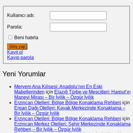
Kullanıcı adı:
Parola:
Beni hatırla
Giriş yap
Kayıt ol
Kayıp parola
Yeni Yorumlar
Meryem Ana Kilisesi: Anadolu’nın En Eski
Mabetlerinden
için
Elazığ Türbe ve Mescitleri: Harput’ın
Manevi Mirası – Bir İyilik – Özgür İyilik
Erzincan Otelleri: Bölge Bölge Konaklama Rehberi
için
Ergan Dağı Otelleri: Kayak Merkezinde Konaklama –
Bir İyilik – Özgür İyilik
Erzincan Otelleri: Bölge Bölge Konaklama Rehberi
için
Erzincan Merkez Otelleri: Şehir Merkezinde Konaklama
Rehberi – Bir İyilik – Özgür İyilik