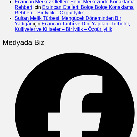
Erzincan Merkez Otelleri: Şehir Merkezinde Konaklama
Rehberi
için
Erzincan Otelleri: Bölge Bölge Konaklama
Rehberi – Bir İyilik – Özgür İyilik
Sultan Melik Türbesi: Mengücek Döneminden Bir
Yadigâr
için
Erzincan Tarihî ve Dinî Yapıları: Türbeler,
Külliyeler ve Kiliseler – Bir İyilik – Özgür İyilik
Medyada Biz