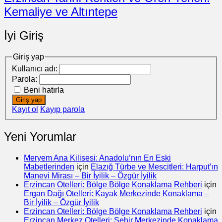
Kemaliye ve Altıntepe
İyi Giriş
Giriş yap
Kullanıcı adı:
Parola:
Beni hatırla
Giriş yap
Kayıt ol
Kayıp parola
Yeni Yorumlar
Meryem Ana Kilisesi: Anadolu’nın En Eski
Mabetlerinden
için
Elazığ Türbe ve Mescitleri: Harput’ın
Manevi Mirası – Bir İyilik – Özgür İyilik
Erzincan Otelleri: Bölge Bölge Konaklama Rehberi
için
Ergan Dağı Otelleri: Kayak Merkezinde Konaklama –
Bir İyilik – Özgür İyilik
Erzincan Otelleri: Bölge Bölge Konaklama Rehberi
için
Erzincan Merkez Otelleri: Şehir Merkezinde Konaklama