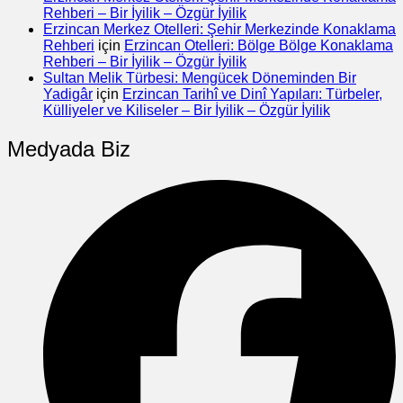
Rehberi – Bir İyilik – Özgür İyilik
Erzincan Merkez Otelleri: Şehir Merkezinde Konaklama
Rehberi
için
Erzincan Otelleri: Bölge Bölge Konaklama
Rehberi – Bir İyilik – Özgür İyilik
Sultan Melik Türbesi: Mengücek Döneminden Bir
Yadigâr
için
Erzincan Tarihî ve Dinî Yapıları: Türbeler,
Külliyeler ve Kiliseler – Bir İyilik – Özgür İyilik
Medyada Biz