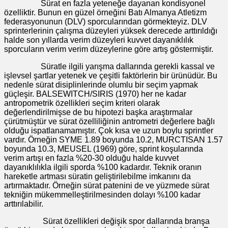
Sürat en fazla yeteneğe dayanan kondisyonel
özelliktir. Bunun en güzel örneğini Batı Almanya Atletizm
federasyonunun (DLV) sporcularından görmekteyiz. DLV
sprinterlerinin çalışma düzeyleri yüksek derecede arttırıldığı
halde son yıllarda verim düzeyleri kuvvet dayanıklılık
sporcuların verim verim düzeylerine göre artış göstermiştir.
Süratle ilgili yarışma dallarında gerekli kassal ve
işlevsel şartlar yetenek ve çeşitli faktörlerin bir ürünüdür. Bu
nedenle sürat disiplinlerinde olumlu bir seçim yapmak
güçleşir. BALSEWITCH/SIRIS (1970) her ne kadar
antropometrik özellikleri seçim kriteri olarak
değerlendirilmişse de bu hipotezi başka araştırmalar
çürütmüştür ve sürat özelliliğinin antrometri değerlere bağlı
olduğu ispatlanamamıştır. Çok kısa ve uzun boylu sprintler
vardır. Örneğin SYME 1.89 boyunda 10.2, MURCTISAN 1.57
boyunda 10.3, MEUSEL (1969) göre, sprint koşularında
verim artışı en fazla %20-30 olduğu halde kuvvet
dayanıklılıkla ilgili sporda %100 kadardır. Teknik oranın
hareketle artması süratin geliştirilebilme imkanını da
artırmaktadır. Örneğin sürat patenini de ve yüzmede sürat
tekniğin mükemmelleştirilmesinden dolayı %100 kadar
arttırılabilir.
Sürat özellikleri değişik spor dallarında branşa