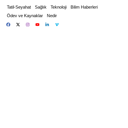
Skip
Tatil-Seyahat
Sağlık
Teknoloji
Bilim Haberleri
to
Ödev ve Kaynaklar
Nedir
content