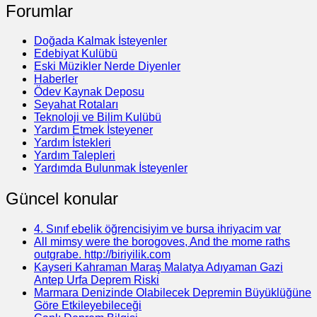
Forumlar
Doğada Kalmak İsteyenler
Edebiyat Kulübü
Eski Müzikler Nerde Diyenler
Haberler
Ödev Kaynak Deposu
Seyahat Rotaları
Teknoloji ve Bilim Kulübü
Yardım Etmek İsteyener
Yardım İstekleri
Yardım Talepleri
Yardımda Bulunmak İsteyenler
Güncel konular
4. Sınıf ebelik öğrencisiyim ve bursa ihriyacim var
All mimsy were the borogoves, And the mome raths
outgrabe. http://biriyilik.com
Kayseri Kahraman Maraş Malatya Adıyaman Gazi
Antep Urfa Deprem Riski
Marmara Denizinde Olabilecek Depremin Büyüklüğüne
Göre Etkileyebileceği