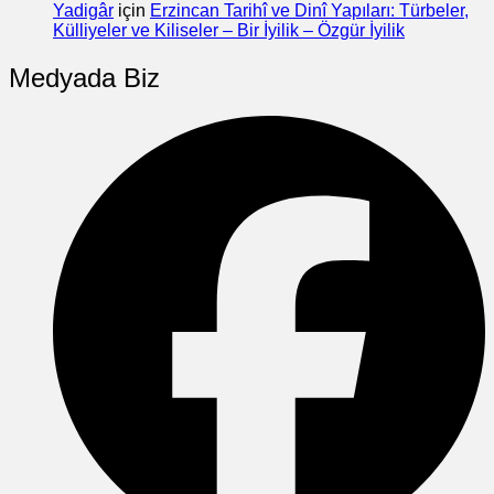
Yadigâr
için
Erzincan Tarihî ve Dinî Yapıları: Türbeler,
Külliyeler ve Kiliseler – Bir İyilik – Özgür İyilik
Medyada Biz