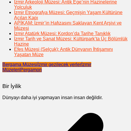
İzmir Arkeoloji Müzesi: Antik Ege’nin Hazinelerine
Yolculuk
İzmir Etnografya Müzesi: Geçmişin Yaşam Kültürüne
Açılan Kapı
APİKAM: İzmir’in Hafızasını Saklayan Kent Arşivi ve
Müzesi
İzmir Atatürk Müzesi: Kordon’da Tarihe Tanıklık
İzmir Tarih ve Sanat Müzesi: Kültürpark’ta Üç Bölümlük
Hazine
Efes Müzesi (Selçuk): Antik Dünyanın İhtişamını
Yaşatan Müze
Bergama Müzesi
İzmir gezilecek yerler
İzmir
Müzeleri
Pergamon
Bir İyilik
Dünyayı daha iyi yapmayan insan insan değildir.
Yazı
gezinmesi