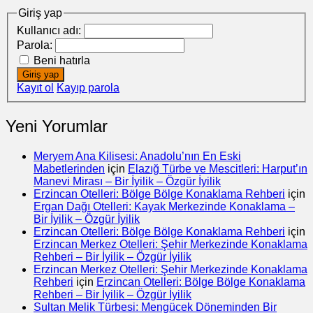
Giriş yap
Kullanıcı adı:
Parola:
Beni hatırla
Giriş yap
Kayıt ol
Kayıp parola
Yeni Yorumlar
Meryem Ana Kilisesi: Anadolu’nın En Eski
Mabetlerinden
için
Elazığ Türbe ve Mescitleri: Harput’ın
Manevi Mirası – Bir İyilik – Özgür İyilik
Erzincan Otelleri: Bölge Bölge Konaklama Rehberi
için
Ergan Dağı Otelleri: Kayak Merkezinde Konaklama –
Bir İyilik – Özgür İyilik
Erzincan Otelleri: Bölge Bölge Konaklama Rehberi
için
Erzincan Merkez Otelleri: Şehir Merkezinde Konaklama
Rehberi – Bir İyilik – Özgür İyilik
Erzincan Merkez Otelleri: Şehir Merkezinde Konaklama
Rehberi
için
Erzincan Otelleri: Bölge Bölge Konaklama
Rehberi – Bir İyilik – Özgür İyilik
Sultan Melik Türbesi: Mengücek Döneminden Bir