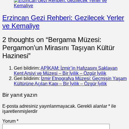
Erzincan Gezi Rehberi: Gezilecek Yerler
ve Kemaliye
2 thoughts on “
Bergama Müzesi:
Pergamon’un Mirasını Taşıyan Kültür
Hazinesi
”
Geri bildirim:
APİKAM: İzmir’in Hafızasını Saklayan
Kent Arşivi ve Müzesi – Bir İyilik – Özgür İyilik
Geri bildirim:
İzmir Etnografya Müzesi: Geçmişin Yaşam
Kültürüne Açılan Kapı – Bir İyilik – Özgür İyilik
Bir yanıt yazın
E-posta adresiniz yayınlanmayacak.
Gerekli alanlar
*
ile
işaretlenmişlerdir
Yorum
*