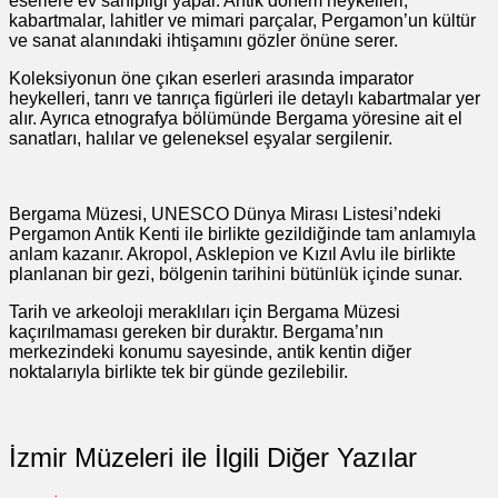
eserlere ev sahipliği yapar. Antik dönem heykelleri,
kabartmalar, lahitler ve mimari parçalar, Pergamon’un kültür
ve sanat alanındaki ihtişamını gözler önüne serer.
Koleksiyonun öne çıkan eserleri arasında imparator
heykelleri, tanrı ve tanrıça figürleri ile detaylı kabartmalar yer
alır. Ayrıca etnografya bölümünde Bergama yöresine ait el
sanatları, halılar ve geleneksel eşyalar sergilenir.
Bergama Müzesi, UNESCO Dünya Mirası Listesi’ndeki
Pergamon Antik Kenti ile birlikte gezildiğinde tam anlamıyla
anlam kazanır. Akropol, Asklepion ve Kızıl Avlu ile birlikte
planlanan bir gezi, bölgenin tarihini bütünlük içinde sunar.
Tarih ve arkeoloji meraklıları için Bergama Müzesi
kaçırılmaması gereken bir duraktır. Bergama’nın
merkezindeki konumu sayesinde, antik kentin diğer
noktalarıyla birlikte tek bir günde gezilebilir.
İzmir Müzeleri ile İlgili Diğer Yazılar