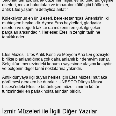
Salonlar tematik olarak düzenlenmiştir: ev buluntuları, çeşme
eserleri, mezar buluntuları ve imparator kültü gibi bölümler,
antik Efes yaşamını detaylıca anlatır.
Koleksiyonun en ünlü eseri, bereket tanrıçası Artemis’in iki
muhteşem heykelidir. Ayrıca Eros heykelleri, gladyatör
eserleri ve değerli takılar da müzenin en çok ilgi çeken
parçaları arasındadır. Her eser, Efes’in zengin tarihine
tanıklık eder.
Efes Müzesi, Efes Antik Kenti ve Meryem Ana Evi gezisiyle
birlikte planlandığında çok daha anlamlı bir deneyim sunar.
Selçuk’un merkezindeki konumu sayesinde ulaşımı kolaydır
ve bölgenin diğer tarihî noktalarına yakındır.
Antik dünyaya ilgi duyan herkes için Efes Müzesi mutlaka
görülmesi gereken bir duraktır. UNESCO Dünya Mirası
Listesi’ndeki Efes ile bütünleşen müze, İzmir’in kültür
turizmindeki en parlak noktalarından biridir.
İzmir Müzeleri ile İlgili Diğer Yazılar