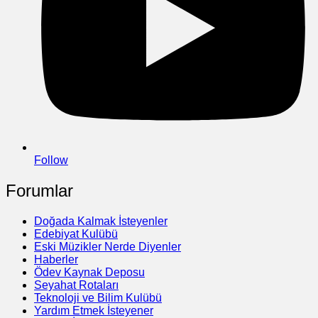
Follow
Forumlar
Doğada Kalmak İsteyenler
Edebiyat Kulübü
Eski Müzikler Nerde Diyenler
Haberler
Ödev Kaynak Deposu
Seyahat Rotaları
Teknoloji ve Bilim Kulübü
Yardım Etmek İsteyener