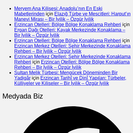
Meryem Ana Kilisesi: Anadolu’nın En Eski
Mabetlerinden
için
Elazığ Türbe ve Mescitleri: Harput’ın
Manevi Mirası – Bir İyilik – Özgür İyilik
Erzincan Otelleri: Bölge Bölge Konaklama Rehberi
için
Ergan Dağı Otelleri: Kayak Merkezinde Konaklama –
Bir İyilik – Özgür İyilik
Erzincan Otelleri: Bölge Bölge Konaklama Rehberi
için
Erzincan Merkez Otelleri: Şehir Merkezinde Konaklama
Rehberi – Bir İyilik – Özgür İyilik
Erzincan Merkez Otelleri: Şehir Merkezinde Konaklama
Rehberi
için
Erzincan Otelleri: Bölge Bölge Konaklama
Rehberi – Bir İyilik – Özgür İyilik
Sultan Melik Türbesi: Mengücek Döneminden Bir
Yadigâr
için
Erzincan Tarihî ve Dinî Yapıları: Türbeler,
Külliyeler ve Kiliseler – Bir İyilik – Özgür İyilik
Medyada Biz