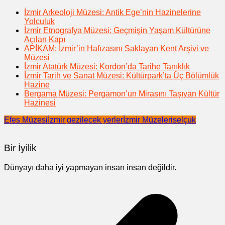
İzmir Arkeoloji Müzesi: Antik Ege’nin Hazinelerine
Yolculuk
İzmir Etnografya Müzesi: Geçmişin Yaşam Kültürüne
Açılan Kapı
APİKAM: İzmir’in Hafızasını Saklayan Kent Arşivi ve
Müzesi
İzmir Atatürk Müzesi: Kordon’da Tarihe Tanıklık
İzmir Tarih ve Sanat Müzesi: Kültürpark’ta Üç Bölümlük
Hazine
Bergama Müzesi: Pergamon’un Mirasını Taşıyan Kültür
Hazinesi
Efes Müzesi
İzmir gezilecek yerler
İzmir Müzeleri
selçuk
Bir İyilik
Dünyayı daha iyi yapmayan insan insan değildir.
Yazı
gezinmesi