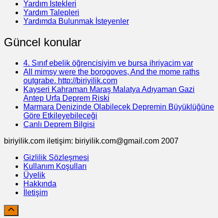
Yardım İstekleri
Yardım Talepleri
Yardımda Bulunmak İsteyenler
Güncel konular
4. Sınıf ebelik öğrencisiyim ve bursa ihriyacim var
All mimsy were the borogoves, And the mome raths
outgrabe. http://biriyilik.com
Kayseri Kahraman Maraş Malatya Adıyaman Gazi
Antep Urfa Deprem Riski
Marmara Denizinde Olabilecek Depremin Büyüklüğüne
Göre Etkileyebileceği
Canlı Deprem Bilgisi
biriyilik.com iletişim: biriyilik.com@gmail.com 2007
Gizlilik Sözleşmesi
Kullanım Koşulları
Üyelik
Hakkında
İletişim