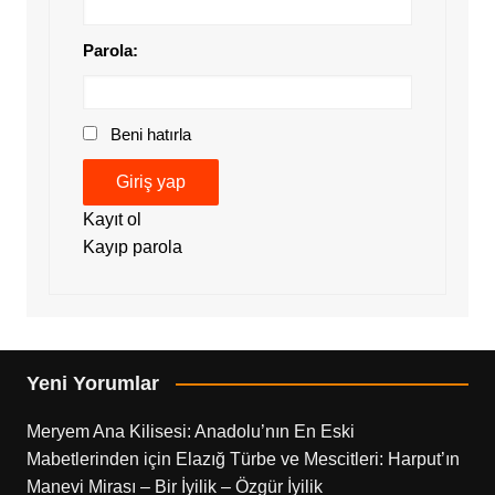
Parola:
Beni hatırla
Giriş yap
Kayıt ol
Kayıp parola
Yeni Yorumlar
Meryem Ana Kilisesi: Anadolu’nın En Eski
Mabetlerinden
için
Elazığ Türbe ve Mescitleri: Harput’ın
Manevi Mirası – Bir İyilik – Özgür İyilik