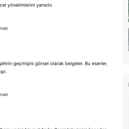
cel yönelimlerini yansıtır.
talı)
 şehrin geçmişini görsel olarak belgeler. Bu eserler,
şır.
talı)