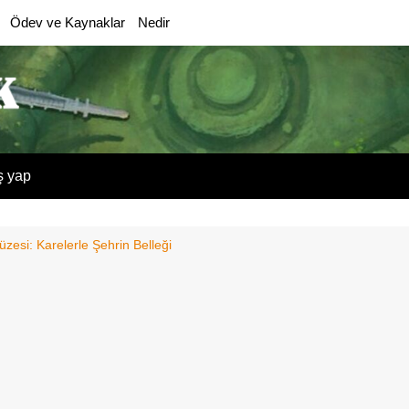
Ödev ve Kaynaklar
Nedir
ş yap
üzesi: Karelerle Şehrin Belleği