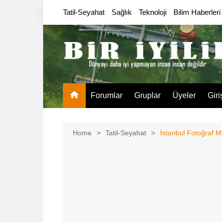
Skip
Tatil-Seyahat
Sağlık
Teknoloji
Bilim Haberleri
to
content
Forumlar
Gruplar
Üyeler
Giri
Home
Tatil-Seyahat
İstanbul Fotoğraf M