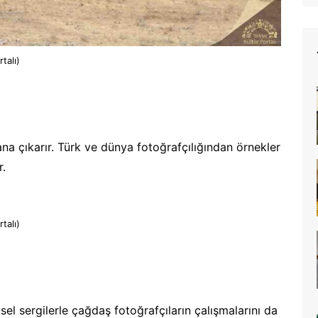
talı)
ana çıkarır. Türk ve dünya fotoğrafçılığından örnekler
r.
talı)
l sergilerle çağdaş fotoğrafçıların çalışmalarını da