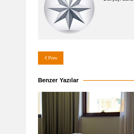
Yazı
Prev
gezinmesi
Benzer Yazılar