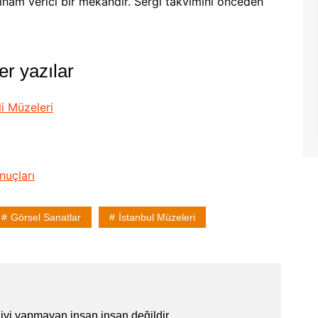
ilham verici bir mekândır. Sergi takvimini önceden
ğer yazılar
i Müzeleri
nuçları
Görsel Sanatlar
İstanbul Müzeleri
iyi yapmayan insan insan değildir.