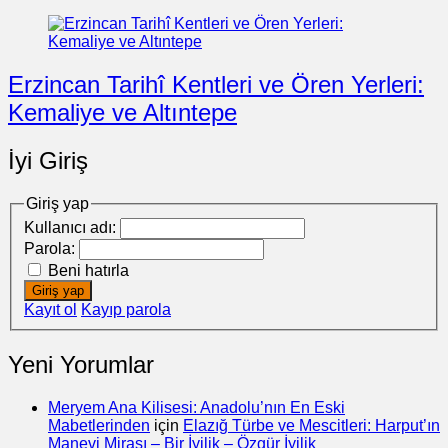
Erzincan Tarihî Kentleri ve Ören Yerleri:
Kemaliye ve Altıntepe
İyi Giriş
Giriş yap
Kullanıcı adı:
Parola:
Beni hatırla
Giriş yap
Kayıt ol
Kayıp parola
Yeni Yorumlar
Meryem Ana Kilisesi: Anadolu’nın En Eski
Mabetlerinden
için
Elazığ Türbe ve Mescitleri: Harput’ın
Manevi Mirası – Bir İyilik – Özgür İyilik