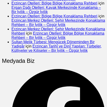
Erzincan Otelleri: Bölge Bölge Konaklama Rehberi
için
Ergan Dağı Otelleri: Kayak Merkezinde Konaklama –
Bir İyilik – Özgür İyilik
Erzincan Otelleri: Bölge Bölge Konaklama Rehberi
için
Erzincan Merkez Otelleri: Şehir Merkezinde Konaklama
Rehberi – Bir İyilik – Özgür İyilik
Erzincan Merkez Otelleri: Şehir Merkezinde Konaklama
Rehberi
için
Erzincan Otelleri: Bölge Bölge Konaklama
Rehberi – Bir İyilik – Özgür İyilik
Sultan Melik Türbesi: Mengücek Döneminden Bir
Yadigâr
için
Erzincan Tarihî ve Dinî Yapıları: Türbeler,
Külliyeler ve Kiliseler – Bir İyilik – Özgür İyilik
Medyada Biz