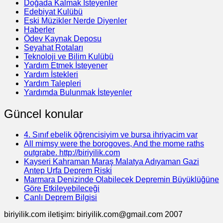
Doğada Kalmak İsteyenler
Edebiyat Kulübü
Eski Müzikler Nerde Diyenler
Haberler
Ödev Kaynak Deposu
Seyahat Rotaları
Teknoloji ve Bilim Kulübü
Yardım Etmek İsteyener
Yardım İstekleri
Yardım Talepleri
Yardımda Bulunmak İsteyenler
Güncel konular
4. Sınıf ebelik öğrencisiyim ve bursa ihriyacim var
All mimsy were the borogoves, And the mome raths
outgrabe. http://biriyilik.com
Kayseri Kahraman Maraş Malatya Adıyaman Gazi
Antep Urfa Deprem Riski
Marmara Denizinde Olabilecek Depremin Büyüklüğüne
Göre Etkileyebileceği
Canlı Deprem Bilgisi
biriyilik.com iletişim: biriyilik.com@gmail.com 2007