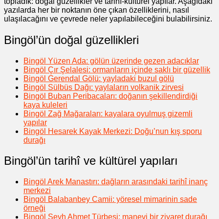
topladık: doğal güzellikler ve tarihî-kültürel yapılar. Aşağıdaki
yazılarda her bir noktanın öne çıkan özelliklerini, nasıl
ulaşılacağını ve çevrede neler yapılabileceğini bulabilirsiniz.
Bingöl’ün doğal güzellikleri
Bingöl Yüzen Ada: gölün üzerinde gezen adacıklar
Bingöl Çır Şelalesi: ormanların içinde saklı bir güzellik
Bingöl Gerendal Gölü: yayladaki buzul gölü
Bingöl Sülbüs Dağı: yaylaların volkanik zirvesi
Bingöl Buban Peribacaları: doğanın şekillendirdiği
kaya kuleleri
Bingöl Zağ Mağaraları: kayalara oyulmuş gizemli
yapılar
Bingöl Hesarek Kayak Merkezi: Doğu’nun kış sporu
durağı
Bingöl’ün tarihî ve kültürel yapıları
Bingöl Arek Manastırı: dağların arasındaki tarihî inanç
merkezi
Bingöl Balabanbey Camii: yöresel mimarinin sade
örneği
Bingöl Şeyh Ahmet Türbesi: manevi bir ziyaret durağı