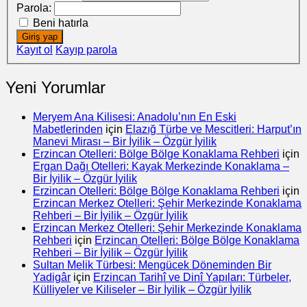
Parola:
Beni hatırla
Giriş yap
Kayıt ol
Kayıp parola
Yeni Yorumlar
Meryem Ana Kilisesi: Anadolu’nın En Eski
Mabetlerinden
için
Elazığ Türbe ve Mescitleri: Harput’ın
Manevi Mirası – Bir İyilik – Özgür İyilik
Erzincan Otelleri: Bölge Bölge Konaklama Rehberi
için
Ergan Dağı Otelleri: Kayak Merkezinde Konaklama –
Bir İyilik – Özgür İyilik
Erzincan Otelleri: Bölge Bölge Konaklama Rehberi
için
Erzincan Merkez Otelleri: Şehir Merkezinde Konaklama
Rehberi – Bir İyilik – Özgür İyilik
Erzincan Merkez Otelleri: Şehir Merkezinde Konaklama
Rehberi
için
Erzincan Otelleri: Bölge Bölge Konaklama
Rehberi – Bir İyilik – Özgür İyilik
Sultan Melik Türbesi: Mengücek Döneminden Bir
Yadigâr
için
Erzincan Tarihî ve Dinî Yapıları: Türbeler,
Külliyeler ve Kiliseler – Bir İyilik – Özgür İyilik