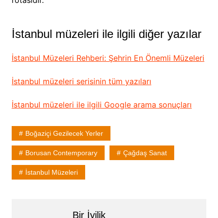
İstanbul müzeleri ile ilgili diğer yazılar
İstanbul Müzeleri Rehberi: Şehrin En Önemli Müzeleri
İstanbul müzeleri serisinin tüm yazıları
İstanbul müzeleri ile ilgili Google arama sonuçları
Boğaziçi Gezilecek Yerler
Borusan Contemporary
Çağdaş Sanat
İstanbul Müzeleri
Bir İyilik