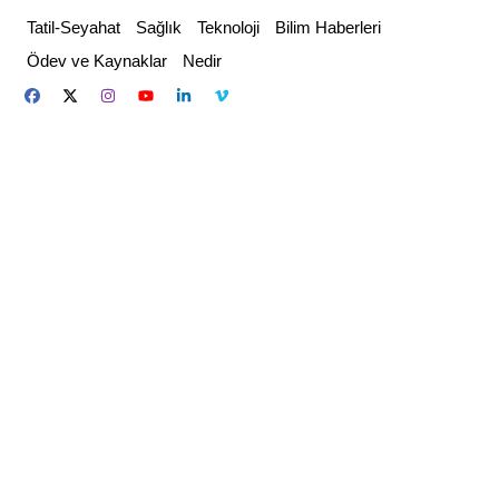
Skip
Tatil-Seyahat
Sağlık
Teknoloji
Bilim Haberleri
to
Ödev ve Kaynaklar
Nedir
content