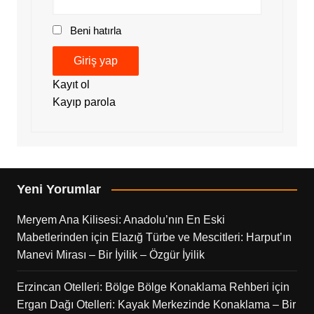
Beni hatırla
Giriş yap
Kayıt ol
Kayıp parola
Yeni Yorumlar
Meryem Ana Kilisesi: Anadolu’nın En Eski
Mabetlerinden
için
Elazığ Türbe ve Mescitleri: Harput’ın
Manevi Mirası – Bir İyilik – Özgür İyilik
Erzincan Otelleri: Bölge Bölge Konaklama Rehberi
için
Ergan Dağı Otelleri: Kayak Merkezinde Konaklama – Bir