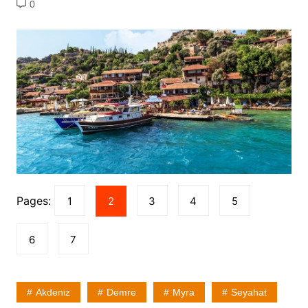
0
Pages:
1
2
3
4
5
6
7
Akdeniz
Demre
Myra
Seyahat