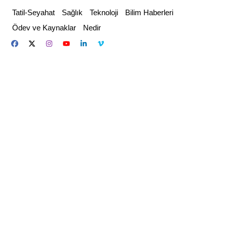
Skip
Tatil-Seyahat
Sağlık
Teknoloji
Bilim Haberleri
to
Ödev ve Kaynaklar
Nedir
content