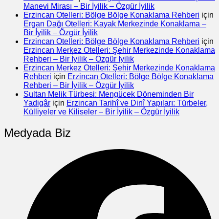
Manevi Mirası – Bir İyilik – Özgür İyilik
Erzincan Otelleri: Bölge Bölge Konaklama Rehberi
için
Ergan Dağı Otelleri: Kayak Merkezinde Konaklama –
Bir İyilik – Özgür İyilik
Erzincan Otelleri: Bölge Bölge Konaklama Rehberi
için
Erzincan Merkez Otelleri: Şehir Merkezinde Konaklama
Rehberi – Bir İyilik – Özgür İyilik
Erzincan Merkez Otelleri: Şehir Merkezinde Konaklama
Rehberi
için
Erzincan Otelleri: Bölge Bölge Konaklama
Rehberi – Bir İyilik – Özgür İyilik
Sultan Melik Türbesi: Mengücek Döneminden Bir
Yadigâr
için
Erzincan Tarihî ve Dinî Yapıları: Türbeler,
Külliyeler ve Kiliseler – Bir İyilik – Özgür İyilik
Medyada Biz