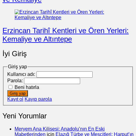
Erzincan Tarihî Kentleri ve Ören Yerleri:
Kemaliye ve Altıntepe
İyi Giriş
Giriş yap
Kullanıcı adı:
Parola:
Beni hatırla
Giriş yap
Kayıt ol
Kayıp parola
Yeni Yorumlar
Meryem Ana Kilisesi: Anadolu’nın En Eski
Mabetlerinden
için
Elazığ Türbe ve Mescitleri: Harput’ın