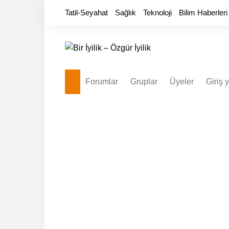
Skip
Tatil-Seyahat
Sağlık
Teknoloji
Bilim Haberleri
to
content
Forumlar
Gruplar
Üyeler
Giriş 