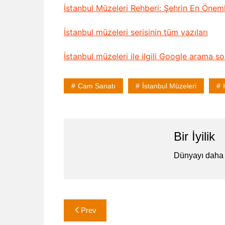
İstanbul Müzeleri Rehberi: Şehrin En Öneml
İstanbul müzeleri serisinin tüm yazıları
İstanbul müzeleri ile ilgili Google arama so
Cam Sanatı
İstanbul Müzeleri
Bir İyilik
Dünyayı daha 
Yazı
Prev