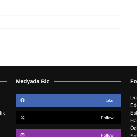
Medyada Biz
Fo
Do
Like
:
Ed
lik
Esk
Follow
Ha
Öd
Follow
Sey