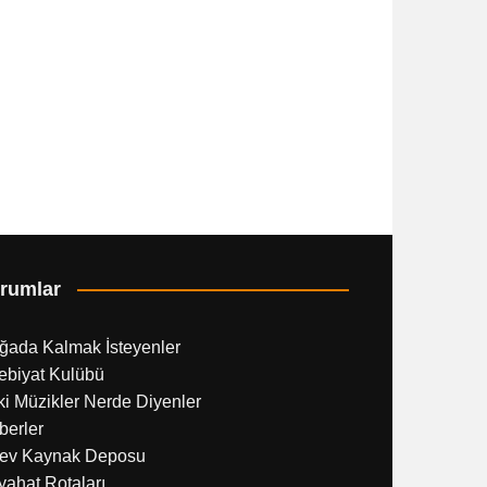
rumlar
ğada Kalmak İsteyenler
ebiyat Kulübü
i Müzikler Nerde Diyenler
berler
ev Kaynak Deposu
ahat Rotaları