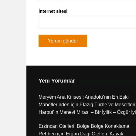
İnternet sitesi
Yeni Yorumlar
Meryem Ana Kilisesi: Anadolu’nın En Eski
Mabetlerinden
için
Elazığ Türbe ve Mescitleri
Harput’ın Manevi Mirası – Bir İyilik – Özgür İyi
Erzincan Otelleri: Bölge Bölge Konaklama
Rehberi
için
Ergan Dağı Otelleri: Kayak