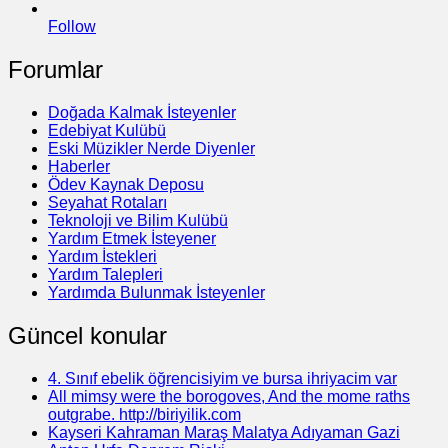
Follow
Forumlar
Doğada Kalmak İsteyenler
Edebiyat Kulübü
Eski Müzikler Nerde Diyenler
Haberler
Ödev Kaynak Deposu
Seyahat Rotaları
Teknoloji ve Bilim Kulübü
Yardım Etmek İsteyener
Yardım İstekleri
Yardım Talepleri
Yardımda Bulunmak İsteyenler
Güncel konular
4. Sınıf ebelik öğrencisiyim ve bursa ihriyacim var
All mimsy were the borogoves, And the mome raths
outgrabe. http://biriyilik.com
Kayseri Kahraman Maraş Malatya Adıyaman Gazi