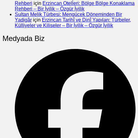
Rehberi
için
Erzincan Otelleri: Bölge Bölge Konaklama
Rehberi – Bir İyilik – Özgür İyilik
Sultan Melik Türbesi: Mengücek Döneminden Bir
Yadigâr
için
Erzincan Tarihî ve Dinî Yapıları: Türbeler,
Külliyeler ve Kiliseler – Bir İyilik – Özgür İyilik
Medyada Biz