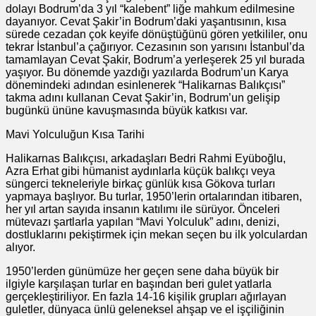
dolayı Bodrum’da 3 yıl “kalebent” liğe mahkum edilmesine
dayanıyor. Cevat Şakir’in Bodrum’daki yaşantısının, kısa
sürede cezadan çok keyife dönüştüğünü gören yetkililer, onu
tekrar İstanbul’a çağırıyor. Cezasının son yarısını İstanbul’da
tamamlayan Cevat Şakir, Bodrum’a yerleşerek 25 yıl burada
yaşıyor. Bu dönemde yazdığı yazılarda Bodrum’un Karya
dönemindeki adından esinlenerek “Halikarnas Balıkçısı”
takma adını kullanan Cevat Şakir’in, Bodrum’un gelişip
bugünkü ününe kavuşmasında büyük katkısı var.
Mavi Yolculuğun Kısa Tarihi
Halikarnas Balıkçısı, arkadaşları Bedri Rahmi Eyüboğlu,
Azra Erhat gibi hümanist aydınlarla küçük balıkçı veya
süngerci tekneleriyle birkaç günlük kısa Gökova turları
yapmaya başlıyor. Bu turlar, 1950’lerin ortalarından itibaren,
her yıl artan sayıda insanın katılımı ile sürüyor. Önceleri
mütevazı şartlarla yapılan “Mavi Yolculuk” adını, denizi,
dostluklarını pekiştirmek için mekan seçen bu ilk yolculardan
alıyor.
1950’lerden günümüze her geçen sene daha büyük bir
ilgiyle karşılaşan turlar en başından beri gulet yatlarla
gerçekleştiriliyor. En fazla 14-16 kişilik grupları ağırlayan
guletler, dünyaca ünlü geleneksel ahşap ve el işçiliğinin