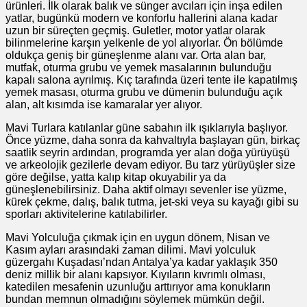
ürünleri. İlk olarak balık ve sünger avcıları için inşa edilen
yatlar, bugünkü modern ve konforlu hallerini alana kadar
uzun bir süreçten geçmiş. Guletler, motor yatlar olarak
bilinmelerine karşın yelkenle de yol alıyorlar. Ön bölümde
oldukça geniş bir güneşlenme alanı var. Orta alan bar,
mutfak, oturma grubu ve yemek masalarının bulunduğu
kapalı salona ayrılmış. Kıç tarafında üzeri tente ile kapatılmış
yemek masası, oturma grubu ve dümenin bulunduğu açık
alan, alt kısımda ise kamaralar yer alıyor.
Mavi Turlara katılanlar güne sabahın ilk ışıklarıyla başlıyor.
Önce yüzme, daha sonra da kahvaltıyla başlayan gün, birkaç
saatlik seyrin ardından, programda yer alan doğa yürüyüşü
ve arkeolojik gezilerle devam ediyor. Bu tarz yürüyüşler size
göre değilse, yatta kalıp kitap okuyabilir ya da
güneşlenebilirsiniz. Daha aktif olmayı sevenler ise yüzme,
kürek çekme, dalış, balık tutma, jet-ski veya su kayağı gibi su
sporları aktivitelerine katılabilirler.
Mavi Yolculuğa çıkmak için en uygun dönem, Nisan ve
Kasım ayları arasındaki zaman dilimi. Mavi yolculuk
güzergahı Kuşadası’ndan Antalya’ya kadar yaklaşık 350
deniz millik bir alanı kapsıyor. Kıyıların kıvrımlı olması,
katedilen mesafenin uzunluğu arttırıyor ama konukların
bundan memnun olmadığını söylemek mümkün değil.