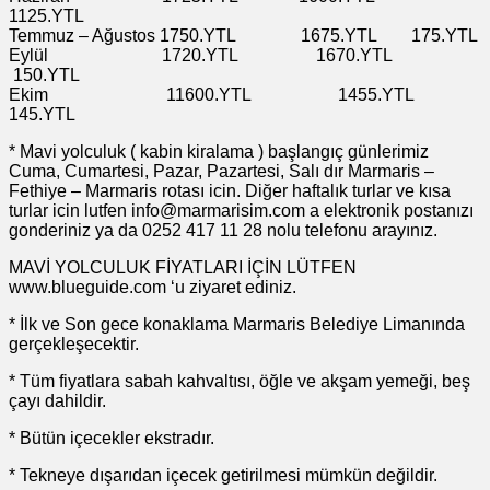
1125.YTL
Temmuz – Ağustos 1750.YTL 1675.YTL 175.YTL
Eylül 1720.YTL 1670.YTL
150.YTL
Ekim 11600.YTL 1455.YTL
145.YTL
* Mavi yolculuk ( kabin kiralama ) başlangıç günlerimiz
Cuma, Cumartesi, Pazar, Pazartesi, Salı dır Marmaris –
Fethiye – Marmaris rotası icin. Diğer haftalık turlar ve kısa
turlar icin lutfen info@marmarisim.com a elektronik postanızı
gonderiniz ya da 0252 417 11 28 nolu telefonu arayınız.
MAVİ YOLCULUK FİYATLARI İÇİN LÜTFEN
www.blueguide.com ‘u ziyaret ediniz.
* İlk ve Son gece konaklama Marmaris Belediye Limanında
gerçekleşecektir.
* Tüm fiyatlara sabah kahvaltısı, öğle ve akşam yemeği, beş
çayı dahildir.
* Bütün içecekler ekstradır.
* Tekneye dışarıdan içecek getirilmesi mümkün değildir.