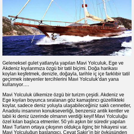
Geleneksel gulet yatlarıyla yapılan Mavi Yolculuk, Ege ve
Akdeniz kıyılarımıza özgü bir tatil biçimi. Doğa harikası
koyları keşfetmek, denizle, doğayla, tarihle iç içe farklıbir tatil
geçirmek isteyenler tercihlerini Mavi Yolculuk’dan yana
kullanıyor….
Mavi Yolculuk ülkemize özgü bir turizm çeşidi. Akdeniz ve
Ege kıyıları boyunca sıralanan göz kamaştırıcı güzellikteki
koylar, sadece deniz yoluyla ulaşabileceğiniz saklı cennetler,
Anadolu insanının konukseverliği, benzersiz antik kentler ve
tabii ki deniz üzerinde olmanın verdiği keyif Mavi Yolculuğu
özel kılan başlıca etmenler. 50 yılı aşkın bir süredir yapılan
Mavi Turların ortaya çıkışının oldukça ilginç bir hikayesi var.
Mavi Yolculuğun başlangıcı, Cevat Şakir’in bir öyküsünden