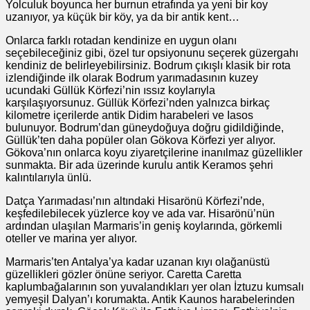
Yolculuk boyunca her burnun etrafında ya yeni bir koy
uzanıyor, ya küçük bir köy, ya da bir antik kent…
Onlarca farklı rotadan kendinize en uygun olanı
seçebileceğiniz gibi, özel tur opsiyonunu seçerek güzergahı
kendiniz de belirleyebilirsiniz. Bodrum çıkışlı klasik bir rota
izlendiğinde ilk olarak Bodrum yarımadasının kuzey
ucundaki Güllük Körfezi’nin ıssız koylarıyla
karşılaşıyorsunuz. Güllük Körfezi’nden yalnızca birkaç
kilometre içerilerde antik Didim harabeleri ve Iasos
bulunuyor. Bodrum’dan güneydoğuya doğru gidildiğinde,
Güllük’ten daha popüler olan Gökova Körfezi yer alıyor.
Gökova’nın onlarca koyu ziyaretçilerine inanılmaz güzellikler
sunmakta. Bir ada üzerinde kurulu antik Keramos şehri
kalıntılarıyla ünlü.
Datça Yarımadası’nın altındaki Hisarönü Körfezi’nde,
keşfedilebilecek yüzlerce koy ve ada var. Hisarönü’nün
ardından ulaşılan Marmaris’in geniş koylarında, görkemli
oteller ve marina yer alıyor.
Marmaris’ten Antalya’ya kadar uzanan kıyı olağanüstü
güzellikleri gözler önüne seriyor. Caretta Caretta
kaplumbağalarının son yuvalandıkları yer olan İztuzu kumsalı
yemyeşil Dalyan’ı korumakta. Antik Kaunos harabelerinden