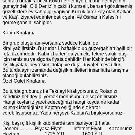
sonraki durak, Göcek Köyü ile Fethiye Limanı. Fethiye’nin
güneyindeki Ölü Deniz’in çakıllı kumsalı, benzeri görülmemiş
güzelliklere ev sahipliği yapıyor. Küçük birer köy olan Kalkan
ve Kaş’ı ziyaret edenler batık şehri ve Osmanlı Kalesi’ni
görme şansını sahipler.
Kabin Kiralama
Bir grup oluşturamıyorsanız sadece Kabin de
kiralıyabilirsiniz. Bu turlar 1 haftalık olup güzergahları belli bir
rota üzerindedir. Kabincharter’ da yemek, Tekne yakıtı, duş
için temiz su ve sigorta fiyata dahildir. Her Kabinde bir çift
kişilik yatak, nevresim, dolap ve duş – tuvalet mevcuttur.
Bu turda aynı zamanda değişik milletten insanlarla tanışma
olanağı bulabilirsiniz.
Özel Gulet Kiralama
Bu turda grubunuz ile Tekneyi kiralıyorsunuz. Rotanızı
kendiniz belirleyip, yemek menüsünü de seçebilirsiniz.
Hangi koyları ziyaret edeceğinizi hangi koyda ne kadar
kalmak istediğinize Kaptan eşliğinde siz karar
verebiliyorsunuz. Yada herşeyi, Kaptan’a bırakıyorsunuz.
Kişi başı çift kişilik kabinlerde tam pansyon 1 hafta
Dönem ……….Piyasa Fiyatı Internet Fiyatı Kazancınız
Haziran 1725.YTL 1600.YTL