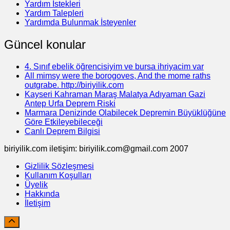
Yardım İstekleri
Yardım Talepleri
Yardımda Bulunmak İsteyenler
Güncel konular
4. Sınıf ebelik öğrencisiyim ve bursa ihriyacim var
All mimsy were the borogoves, And the mome raths
outgrabe. http://biriyilik.com
Kayseri Kahraman Maraş Malatya Adıyaman Gazi
Antep Urfa Deprem Riski
Marmara Denizinde Olabilecek Depremin Büyüklüğüne
Göre Etkileyebileceği
Canlı Deprem Bilgisi
biriyilik.com iletişim: biriyilik.com@gmail.com 2007
Gizlilik Sözleşmesi
Kullanım Koşulları
Üyelik
Hakkında
İletişim