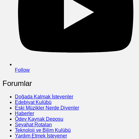
Follow
Forumlar
Doğada Kalmak İsteyenler
Edebiyat Kulübü
Eski Müzikler Nerde Diyenler
Haberler
Ödev Kaynak Deposu
Seyahat Rotaları
Teknoloji ve Bilim Kulübü
Yardım Etmek İsteyener