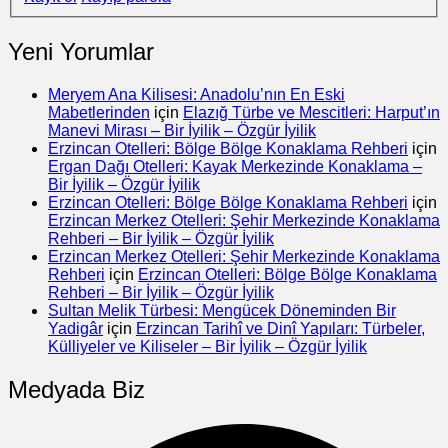
Yeni Yorumlar
Meryem Ana Kilisesi: Anadolu’nın En Eski
Mabetlerinden
için
Elazığ Türbe ve Mescitleri: Harput’ın
Manevi Mirası – Bir İyilik – Özgür İyilik
Erzincan Otelleri: Bölge Bölge Konaklama Rehberi
için
Ergan Dağı Otelleri: Kayak Merkezinde Konaklama –
Bir İyilik – Özgür İyilik
Erzincan Otelleri: Bölge Bölge Konaklama Rehberi
için
Erzincan Merkez Otelleri: Şehir Merkezinde Konaklama
Rehberi – Bir İyilik – Özgür İyilik
Erzincan Merkez Otelleri: Şehir Merkezinde Konaklama
Rehberi
için
Erzincan Otelleri: Bölge Bölge Konaklama
Rehberi – Bir İyilik – Özgür İyilik
Sultan Melik Türbesi: Mengücek Döneminden Bir
Yadigâr
için
Erzincan Tarihî ve Dinî Yapıları: Türbeler,
Külliyeler ve Kiliseler – Bir İyilik – Özgür İyilik
Medyada Biz