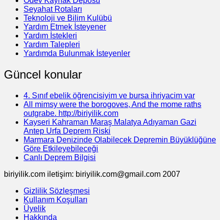
Ödev Kaynak Deposu
Seyahat Rotaları
Teknoloji ve Bilim Kulübü
Yardım Etmek İsteyener
Yardım İstekleri
Yardım Talepleri
Yardımda Bulunmak İsteyenler
Güncel konular
4. Sınıf ebelik öğrencisiyim ve bursa ihriyacim var
All mimsy were the borogoves, And the mome raths
outgrabe. http://biriyilik.com
Kayseri Kahraman Maraş Malatya Adıyaman Gazi
Antep Urfa Deprem Riski
Marmara Denizinde Olabilecek Depremin Büyüklüğüne
Göre Etkileyebileceği
Canlı Deprem Bilgisi
biriyilik.com iletişim: biriyilik.com@gmail.com 2007
Gizlilik Sözleşmesi
Kullanım Koşulları
Üyelik
Hakkında