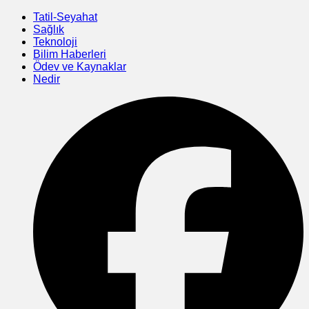
Skip
Tatil-Seyahat
to
Sağlık
content
Teknoloji
Bilim Haberleri
Ödev ve Kaynaklar
Nedir