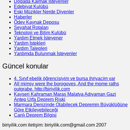
Doğada Kalmak İsteyenler
Edebiyat Kulübü
Eski Müzikler Nerde Diyenler
Haberler
Ödev Kaynak Deposu
Seyahat Rotaları
Teknoloji ve Bilim Kulübü
Yardım Etmek İsteyener
Yardım İstekleri
Yardım Talepleri
Yardımda Bulunmak İsteyenler
Güncel konular
4. Sınıf ebelik öğrencisiyim ve bursa ihriyacim var
All mimsy were the borogoves, And the mome raths
outgrabe. http://biriyilik.com
Kayseri Kahraman Maraş Malatya Adıyaman Gazi
Antep Urfa Deprem Riski
Marmara Denizinde Olabilecek Depremin Büyüklüğüne
Göre Etkileyebileceği
Canlı Deprem Bilgisi
biriyilik.com iletişim: biriyilik.com@gmail.com 2007