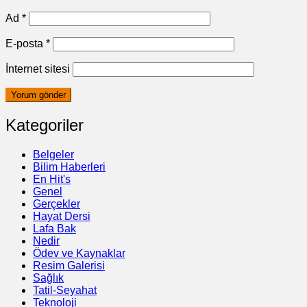
Ad
*
E-posta
*
İnternet sitesi
Kategoriler
Belgeler
Bilim Haberleri
En Hit's
Genel
Gerçekler
Hayat Dersi
Lafa Bak
Nedir
Ödev ve Kaynaklar
Resim Galerisi
Sağlık
Tatil-Seyahat
Teknoloji