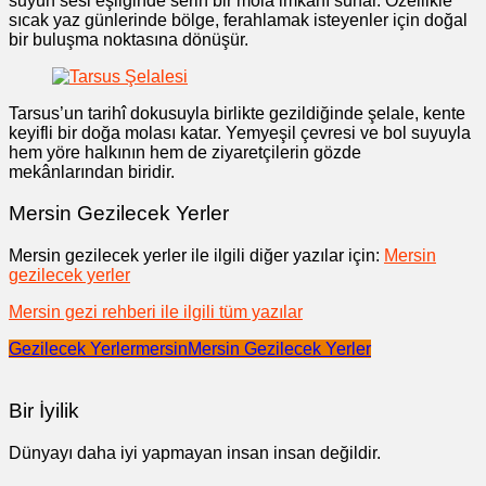
suyun sesi eşliğinde serin bir mola imkânı sunar. Özellikle
sıcak yaz günlerinde bölge, ferahlamak isteyenler için doğal
bir buluşma noktasına dönüşür.
Tarsus’un tarihî dokusuyla birlikte gezildiğinde şelale, kente
keyifli bir doğa molası katar. Yemyeşil çevresi ve bol suyuyla
hem yöre halkının hem de ziyaretçilerin gözde
mekânlarından biridir.
Mersin Gezilecek Yerler
Mersin gezilecek yerler ile ilgili diğer yazılar için:
Mersin
gezilecek yerler
Mersin gezi rehberi ile ilgili tüm yazılar
Gezilecek Yerler
mersin
Mersin Gezilecek Yerler
Bir İyilik
Dünyayı daha iyi yapmayan insan insan değildir.
Yazı