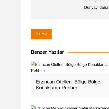
Dünyayı daha 
Yazı
Prev
gezinmesi
Benzer Yazılar
Erzincan Otelleri: Bölge Bölge
Konaklama Rehberi