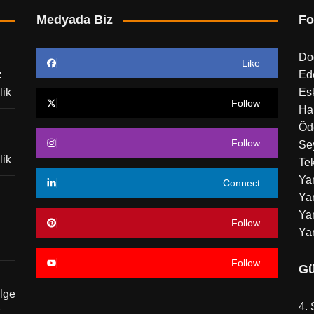
Medyada Biz
Fo
Do
Like
:
Ed
lik
Esk
Follow
Ha
Öd
Follow
Sey
lik
Tek
Ya
Connect
Yar
Yar
Follow
Ya
Follow
Gü
ölge
4. 