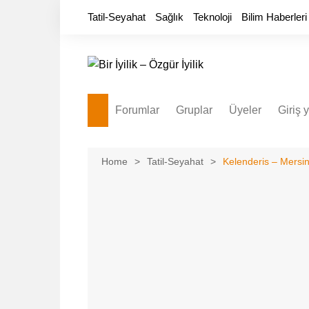
Skip
Tatil-Seyahat
Sağlık
Teknoloji
Bilim Haberleri
to
content
Forumlar
Gruplar
Üyeler
Giriş 
Home
Tatil-Seyahat
Kelenderis – Mersin