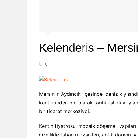
Kelenderis – Mersi
0
Mersin’in Aydıncık ilçesinde, deniz kıyısın
kentlerinden biri olarak tarihî kalıntılarıy
bir ticaret merkeziydi.
Kentin tiyatrosu, mozaik döşemeli yapıları v
Özellikle taban mozaikleri, antik dönem san