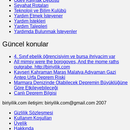
Ödev Kaynak Deposu
Seyahat Rotaları
Teknoloji ve Bilim Kulübü
Yardım Etmek İsteyener
Yardım İstekleri
Yardım Talepleri
Yardımda Bulunmak İsteyenler
Güncel konular
4. Sınıf ebelik öğrencisiyim ve bursa ihriyacim var
All mimsy were the borogoves, And the mome raths
outgrabe. http://biriyilik.com
Kayseri Kahraman Maraş Malatya Adıyaman Gazi
Antep Urfa Deprem Riski
Marmara Denizinde Olabilecek Depremin Büyüklüğüne
Göre Etkileyebileceği
Canlı Deprem Bilgisi
biriyilik.com iletişim: biriyilik.com@gmail.com 2007
Gizlilik Sözleşmesi
Kullanım Koşulları
Üyelik
Hakkında