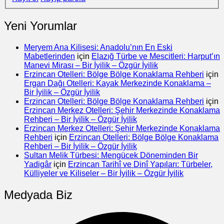
Yeni Yorumlar
Meryem Ana Kilisesi: Anadolu’nın En Eski
Mabetlerinden
için
Elazığ Türbe ve Mescitleri: Harput’ın
Manevi Mirası – Bir İyilik – Özgür İyilik
Erzincan Otelleri: Bölge Bölge Konaklama Rehberi
için
Ergan Dağı Otelleri: Kayak Merkezinde Konaklama –
Bir İyilik – Özgür İyilik
Erzincan Otelleri: Bölge Bölge Konaklama Rehberi
için
Erzincan Merkez Otelleri: Şehir Merkezinde Konaklama
Rehberi – Bir İyilik – Özgür İyilik
Erzincan Merkez Otelleri: Şehir Merkezinde Konaklama
Rehberi
için
Erzincan Otelleri: Bölge Bölge Konaklama
Rehberi – Bir İyilik – Özgür İyilik
Sultan Melik Türbesi: Mengücek Döneminden Bir
Yadigâr
için
Erzincan Tarihî ve Dinî Yapıları: Türbeler,
Külliyeler ve Kiliseler – Bir İyilik – Özgür İyilik
Medyada Biz