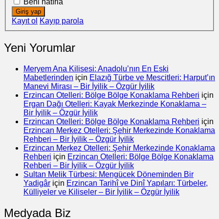
Beni hatırla
Giriş yap
Kayıt ol
Kayıp parola
Yeni Yorumlar
Meryem Ana Kilisesi: Anadolu’nın En Eski
Mabetlerinden
için
Elazığ Türbe ve Mescitleri: Harput’ın
Manevi Mirası – Bir İyilik – Özgür İyilik
Erzincan Otelleri: Bölge Bölge Konaklama Rehberi
için
Ergan Dağı Otelleri: Kayak Merkezinde Konaklama –
Bir İyilik – Özgür İyilik
Erzincan Otelleri: Bölge Bölge Konaklama Rehberi
için
Erzincan Merkez Otelleri: Şehir Merkezinde Konaklama
Rehberi – Bir İyilik – Özgür İyilik
Erzincan Merkez Otelleri: Şehir Merkezinde Konaklama
Rehberi
için
Erzincan Otelleri: Bölge Bölge Konaklama
Rehberi – Bir İyilik – Özgür İyilik
Sultan Melik Türbesi: Mengücek Döneminden Bir
Yadigâr
için
Erzincan Tarihî ve Dinî Yapıları: Türbeler,
Külliyeler ve Kiliseler – Bir İyilik – Özgür İyilik
Medyada Biz