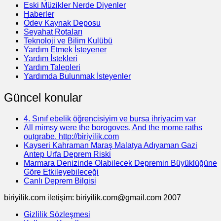
Eski Müzikler Nerde Diyenler
Haberler
Ödev Kaynak Deposu
Seyahat Rotaları
Teknoloji ve Bilim Kulübü
Yardım Etmek İsteyener
Yardım İstekleri
Yardım Talepleri
Yardımda Bulunmak İsteyenler
Güncel konular
4. Sınıf ebelik öğrencisiyim ve bursa ihriyacim var
All mimsy were the borogoves, And the mome raths
outgrabe. http://biriyilik.com
Kayseri Kahraman Maraş Malatya Adıyaman Gazi
Antep Urfa Deprem Riski
Marmara Denizinde Olabilecek Depremin Büyüklüğüne
Göre Etkileyebileceği
Canlı Deprem Bilgisi
biriyilik.com iletişim: biriyilik.com@gmail.com 2007
Gizlilik Sözleşmesi