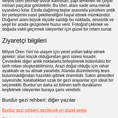
Milyos ören yerinde duvar kalıntıları, yapı temelleri ve çeşitli
mimari parçalar görülebilir. Bu izler, alanı sade ama merak
uyandırıcı kılar. Etrafa dağılmış taşlar arasında yürürken antik
bir yerleşimin nasıl şekillendiğini hayal etmek mümkündür.
Doğanın alanı büyük ölçüde sardığı bu noktada, sessizlik ve
yeşil bir arada gezginlere huzur verir. Fotoğraf çekmek ve
doğada vakit geçirmek isteyenler için güzel bir ortam sunar.
Ziyaretçi bilgileri
Milyos Ören Yeri’ne ulaşım için yerel yolları takip etmek
gerekir; alan küçük olduğundan gezi süresi kısadır.
Çevredeki diğer antik noktalarla birleştirerek bütünlüklü bir
tarih rotası oluşturabilirsiniz. Arazi doğal olduğu için rahat
ayakkabı ve su almak yararlıdır. Alanda düzenlenmiş tesis
bulunmadığından hazırlıklı gitmek önemlidir. Sakin atmosferi
sayesinde, kalabalıktan uzak bir gezi arayanlar için ideal bir
seçenektir. Burdur’un daha az bilinen tarih duraklarını
keşfetmek isteyenler buraya şans verebilir.
Burdur gezi rehberi: diğer yazılar
Burdur gezi rehberi: gezilecek en güzel yerler