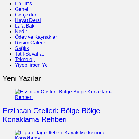
En Hit's
Genel
Gerçekler
Hayat Dersi
Lafa Bak
Nedir
Ödev ve Kaynaklar
Resim Galerisi
Sağlık
Tatil-Seyahat
Teknoloji
Yiyebilirsen Ye
Yeni Yazılar
Erzincan Otelleri: Bölge Bölge
Konaklama Rehberi