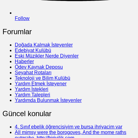
Follow
Forumlar
Doğada Kalmak İsteyenler
Edebiyat Kulübü
Eski Müzikler Nerde Diyenler
Haberler
Ödev Kaynak Deposu
Seyahat Rotaları
Teknoloji ve Bilim Kulübü
Yardım Etmek İsteyener
Yardım İstekleri
Yardım Talepleri
Yardımda Bulunmak İsteyenler
Güncel konular
4. Sınıf ebelik öğrencisiyim ve bursa ihriyacim var
All mimsy were the borogoves, And the mome raths
outgrabe. http://biriyilik.com