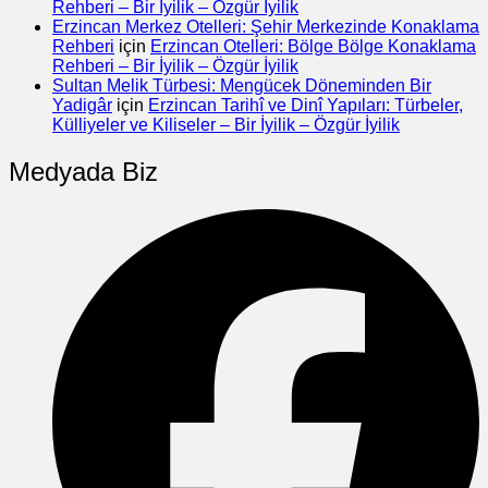
Rehberi – Bir İyilik – Özgür İyilik
Erzincan Merkez Otelleri: Şehir Merkezinde Konaklama
Rehberi
için
Erzincan Otelleri: Bölge Bölge Konaklama
Rehberi – Bir İyilik – Özgür İyilik
Sultan Melik Türbesi: Mengücek Döneminden Bir
Yadigâr
için
Erzincan Tarihî ve Dinî Yapıları: Türbeler,
Külliyeler ve Kiliseler – Bir İyilik – Özgür İyilik
Medyada Biz