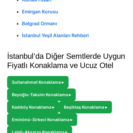
Emirgan Korusu
Belgrad Ormanı
İstanbul Yeşil Alanları Rehberi
İstanbul’da Diğer Semtlerde Uygun
Fiyatlı Konaklama ve Ucuz Otel
Sultanahmet Konaklama ▸
Beyoğlu-Taksim Konaklama ▸
Kadıköy Konaklama ▸
Beşiktaş Konaklama ▸
Eminönü-Sirkeci Konaklama ▸
Laleli-Aksaray Konaklama ▸