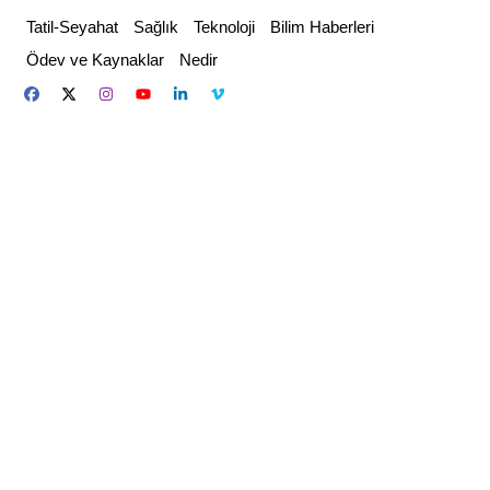
Skip
Tatil-Seyahat
Sağlık
Teknoloji
Bilim Haberleri
to
Ödev ve Kaynaklar
Nedir
content