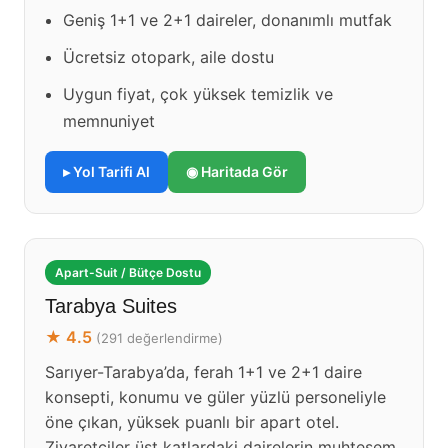
Geniş 1+1 ve 2+1 daireler, donanımlı mutfak
Ücretsiz otopark, aile dostu
Uygun fiyat, çok yüksek temizlik ve
memnuniyet
▸ Yol Tarifi Al
◉ Haritada Gör
Apart-Suit / Bütçe Dostu
Tarabya Suites
★ 4.5
(291 değerlendirme)
Sarıyer-Tarabya’da, ferah 1+1 ve 2+1 daire
konsepti, konumu ve güler yüzlü personeliyle
öne çıkan, yüksek puanlı bir apart otel.
Ziyaretçiler üst katlardaki dairelerin muhteşem