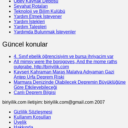
Ödev Kaynak Deposu
Seyahat Rotaları
Teknoloji ve Bilim Kulübü
Yardım Etmek İsteyener
Yardım İstekleri
Yardım Talepleri
Yardımda Bulunmak İsteyenler
Güncel konular
4. Sınıf ebelik öğrencisiyim ve bursa ihriyacim var
All mimsy were the borogoves, And the mome raths
outgrabe. http://biriyilik.com
Kayseri Kahraman Maraş Malatya Adıyaman Gazi
Antep Urfa Deprem Riski
Marmara Denizinde Olabilecek Depremin Büyüklüğüne
Göre Etkileyebileceği
Canlı Deprem Bilgisi
biriyilik.com iletişim: biriyilik.com@gmail.com 2007
Gizlilik Sözleşmesi
Kullanım Koşulları
Üyelik
Hakkında