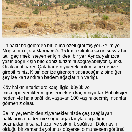
En bakir bölgelerden biri olma özelliğini taşıyor Selimiye.
Muğla’nın ilçesi Marmaris’e 35 km uzaklıkta sakin sessiz bir
tatil geçirmek isteyenler için ideal bir yer. Ayrıca yalnızca
yazın değil kışın bile deniz turizmini sağlayabiliyor. Çünkü
Ocaktan itibaren Çalabadem yiyerek bütün sene denize
girebilirsiniz. Kışın denize girerken şaşıracağınız bir diğer
şey ise karı andıran badem ağaçlarının varlığı.
Köy halkının turistlere karşı ilgisi büyük ve
misafirperverliklerini göstermekten kaçınmıyorlar. Bol oksijen
nedeniyle hala sağlıkla yaşayan 100 yaşını geçmiş insanlar
görmeniz olası.
Selimiye, temiz denizi,yemeklerinizde çeşit sağlayan
balıklarıyla,badem ve söğüt ağaçlarıyla doğallığını
bozmadan insana huzur ve sakinlik sağlıyor. Dolunayın
olduğu bir zamanda yolunuz düşerse, o muhteşem görüntü