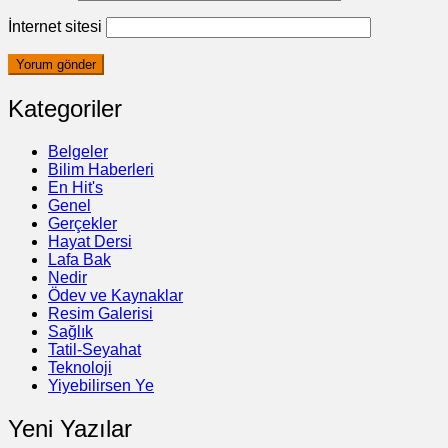
İnternet sitesi
Kategoriler
Belgeler
Bilim Haberleri
En Hit's
Genel
Gerçekler
Hayat Dersi
Lafa Bak
Nedir
Ödev ve Kaynaklar
Resim Galerisi
Sağlık
Tatil-Seyahat
Teknoloji
Yiyebilirsen Ye
Yeni Yazılar