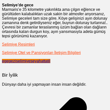
Selimiye’de gece
Marmaris’e 35 kilometre yakınlıkta ama çılgın eğlence ve
gürültüden kalabalıktan uzak sakin bir atmosfer arıyorsanız,
Selimiye geceleri tam size göre. Köye gelişinizi ayın dolunay
zamanına denk getirdiyseniz eğer, buyrun dolunay turlarına!..
Çevresi bir zamanlar teraslanmış üzüm bağları olan dağların
ortasında kalan durgun koy, ayın yansımasıyla adeta gümüş
tepsi görünümü kazanıyor.
Selimiye Resimleri
Selimiye Otel ve Pansiyonları İletişim Bilgileri
ege
gezi
selimiye
seyahat
tatil
Bir İyilik
Dünyayı daha iyi yapmayan insan insan değildir.
Yazı
gezinmesi