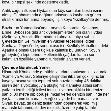
koyu bir tepsi şeklinde göstermektedir.
Antik çağda ilk ismi Hydas olan köy, sonraları Losta ismini
almış. Günbatımında dağların arkasında kaybolan güneş
etrafı kırmızı tonlarına boyadığı için köye “Kızılköy”de denmiş.
Bozburun Yarımadası’nda Loryma Kaisareia, Kastabos,
Erine, Bybossos gibi antik yerleşimlerden biri olan Hydas
(Selimiye), Arkaik döneminden kalma kalıntıya sahip.
Çevrede biri Selimiye’nin en yüksek tepesinde, diğeri
Sarıkaya Tepesi’nde, sonuncusu ise Kızılköy Mahallesindeki
Aşarkale olmak üzere üç kale kalıntısı bulunuyor. Koyun
güneydoğu tepelerinde Hellenistik çağdan kalma sur
kalıntıları özellikle yabancı turistlerin ziyaret yerleri.
Çevrede Görülecek Yerler
Hisarönü Körfezi’nde günübirlik turlara katılırsanız, ilk durak
“Kamelya Adası”. Selimiye çıkışından itibaren çok ilginç bir
kaya yapısına sahip tepeleri solunuzda bırakıp 45 dakika
süren deniz yolculuğuyla ulaştığınız Kamelya adası sahili,
yatların tercih ettiği içilesi temizlik ve berraklıkta bir denize
sahip. 30 metre dip görüşe imkan veren denizin sahilinde her
yaşta insanın tırmanabileceği seviyede bir manastır var.
Siyah, beyaz, gri deniz taşlarından döşenerek yapılmış
manastır tabanındaki dev mozaik, üzerine yatıp tarihle