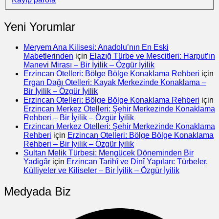
Yeni Yorumlar
Meryem Ana Kilisesi: Anadolu’nın En Eski
Mabetlerinden
için
Elazığ Türbe ve Mescitleri: Harput’ın
Manevi Mirası – Bir İyilik – Özgür İyilik
Erzincan Otelleri: Bölge Bölge Konaklama Rehberi
için
Ergan Dağı Otelleri: Kayak Merkezinde Konaklama –
Bir İyilik – Özgür İyilik
Erzincan Otelleri: Bölge Bölge Konaklama Rehberi
için
Erzincan Merkez Otelleri: Şehir Merkezinde Konaklama
Rehberi – Bir İyilik – Özgür İyilik
Erzincan Merkez Otelleri: Şehir Merkezinde Konaklama
Rehberi
için
Erzincan Otelleri: Bölge Bölge Konaklama
Rehberi – Bir İyilik – Özgür İyilik
Sultan Melik Türbesi: Mengücek Döneminden Bir
Yadigâr
için
Erzincan Tarihî ve Dinî Yapıları: Türbeler,
Külliyeler ve Kiliseler – Bir İyilik – Özgür İyilik
Medyada Biz