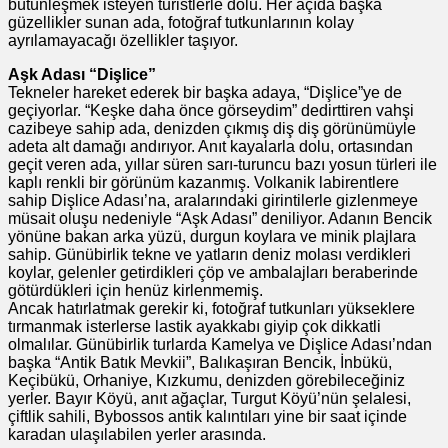
bütünleşmek isteyen turistlerle dolu. Her açıda başka
güzellikler sunan ada, fotoğraf tutkunlarının kolay
ayrılamayacağı özellikler taşıyor.
Aşk Adası “Dişlice”
Tekneler hareket ederek bir başka adaya, “Dişlice”ye de
geçiyorlar. “Keşke daha önce görseydim” dedirttiren vahşi
cazibeye sahip ada, denizden çıkmış diş diş görünümüyle
adeta alt damağı andırıyor. Anıt kayalarla dolu, ortasından
geçit veren ada, yıllar süren sarı-turuncu bazı yosun türleri ile
kaplı renkli bir görünüm kazanmış. Volkanik labirentlere
sahip Dişlice Adası’na, aralarındaki girintilerle gizlenmeye
müsait oluşu nedeniyle “Aşk Adası” deniliyor. Adanın Bencik
yönüne bakan arka yüzü, durgun koylara ve minik plajlara
sahip. Günübirlik tekne ve yatların deniz molası verdikleri
koylar, gelenler getirdikleri çöp ve ambalajları beraberinde
götürdükleri için henüz kirlenmemiş.
Ancak hatırlatmak gerekir ki, fotoğraf tutkunları yükseklere
tırmanmak isterlerse lastik ayakkabı giyip çok dikkatli
olmalılar. Günübirlik turlarda Kamelya ve Dişlice Adası’ndan
başka “Antik Batık Mevkii”, Balıkaşıran Bencik, İnbükü,
Keçibükü, Orhaniye, Kızkumu, denizden görebileceğiniz
yerler. Bayır Köyü, anıt ağaçlar, Turgut Köyü’nün şelalesi,
çiftlik sahili, Bybossos antik kalıntıları yine bir saat içinde
karadan ulaşılabilen yerler arasında.