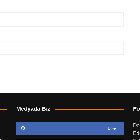
Medyada Biz
Fo
Do
Like
:
Ed