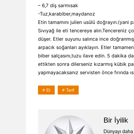
– 6,7 diş sarmısak
-Tuz,karabiber,maydanoz
Etin tamamını julien usülü doğrayın.(yani
Sıvıyağ ile eti tencereye alın.Tencereniz ç
düşer. Etler suyunu salınca ince doğranmış
arpacık soğanları ayıklayın. Etler tamame
biber salçasını,tuzu ilave edin. 5 dakika d
ettikten sonra dilerseniz kızarmış kübik pa
yapmayacaksanız servisten önce fırında ısıt
Et
Tarif
Bir İyilik
Dünyayı daha 