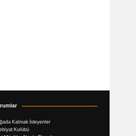
rumlar
ğada Kalmak İsteyenler
ebiyat Kulübü