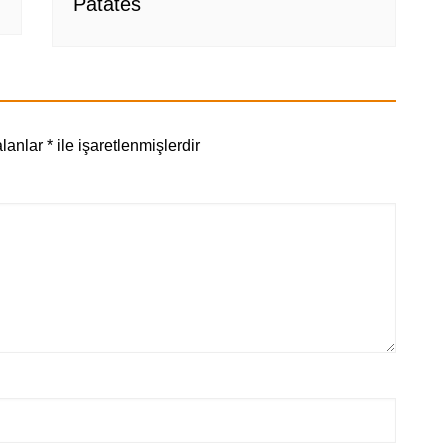
Patates
alanlar
*
ile işaretlenmişlerdir