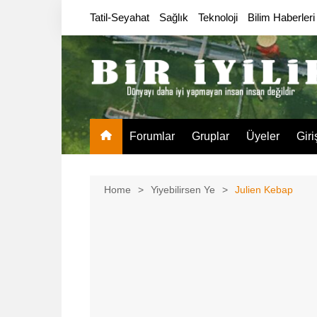
Skip
Tatil-Seyahat
Sağlık
Teknoloji
Bilim Haberleri
to
content
Forumlar
Gruplar
Üyeler
Giri
Home
Yiyebilirsen Ye
Julien Kebap