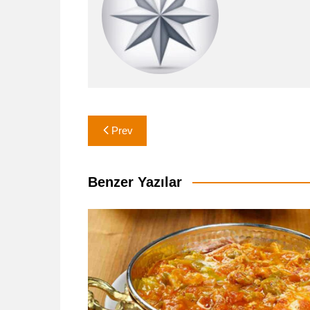
Yazı
Prev
gezinmesi
Benzer Yazılar