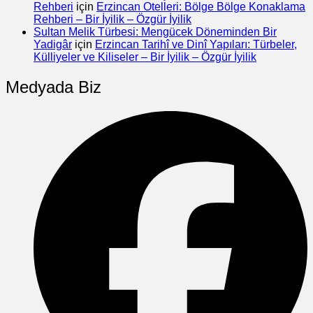
Rehberi
için
Erzincan Otelleri: Bölge Bölge Konaklama
Rehberi – Bir İyilik – Özgür İyilik
Sultan Melik Türbesi: Mengücek Döneminden Bir
Yadigâr
için
Erzincan Tarihî ve Dinî Yapıları: Türbeler,
Külliyeler ve Kiliseler – Bir İyilik – Özgür İyilik
Medyada Biz