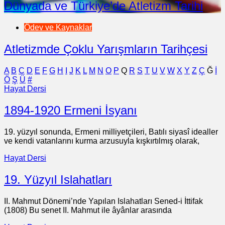
Dünyada ve Türkiye’de Atletizm Tarihi
Ödev ve Kaynaklar
Atletizmde Çoklu Yarışmların Tarihçesi
A
B
C
D
E
F
G
H
I
J
K
L
M
N
O
P
Q
R
S
T
U
V
W
X
Y
Z
Ç
Ğ
İ
Ö
Ş
Ü
#
Hayat Dersi
1894-1920 Ermeni İsyanı
19. yüzyıl sonunda, Ermeni milliyetçileri, Batılı siyasî idealler
ve kendi vatanlarını kurma arzusuyla kışkırtılmış olarak,
Hayat Dersi
19. Yüzyıl Islahatları
II. Mahmut Dönemi’nde Yapılan Islahatları Sened-i İttifak
(1808) Bu senet II. Mahmut ile âyânlar arasında