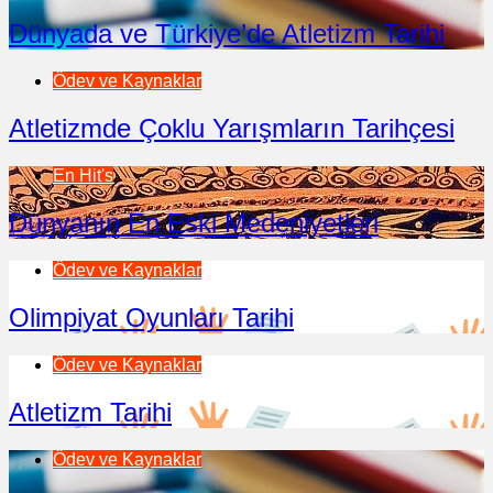
Dünyada ve Türkiye’de Atletizm Tarihi
Ödev ve Kaynaklar
Atletizmde Çoklu Yarışmların Tarihçesi
En Hit's
Dünyanın En Eski Medeniyetleri
Ödev ve Kaynaklar
Olimpiyat Oyunları Tarihi
Ödev ve Kaynaklar
Atletizm Tarihi
Ödev ve Kaynaklar