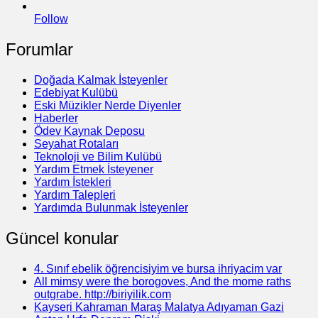
Follow
Forumlar
Doğada Kalmak İsteyenler
Edebiyat Kulübü
Eski Müzikler Nerde Diyenler
Haberler
Ödev Kaynak Deposu
Seyahat Rotaları
Teknoloji ve Bilim Kulübü
Yardım Etmek İsteyener
Yardım İstekleri
Yardım Talepleri
Yardımda Bulunmak İsteyenler
Güncel konular
4. Sınıf ebelik öğrencisiyim ve bursa ihriyacim var
All mimsy were the borogoves, And the mome raths
outgrabe. http://biriyilik.com
Kayseri Kahraman Maraş Malatya Adıyaman Gazi