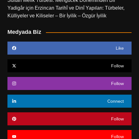
Sultan Melik Türbesi: Mengücek Döneminden Bir
Yadigâr
için
Erzincan Tarihî ve Dinî Yapıları: Türbeler,
Külliyeler ve Kiliseler – Bir İyilik – Özgür İyilik
Medyada Biz
Like
Follow
Follow
Connect
Follow
Follow