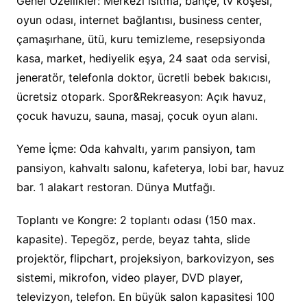
Genel Özellikler: Merkezi ısıtma, bahçe, tv köşesi,
oyun odası, internet bağlantısı, business center,
çamaşırhane, ütü, kuru temizleme, resepsiyonda
kasa, market, hediyelik eşya, 24 saat oda servisi,
jeneratör, telefonla doktor, ücretli bebek bakıcısı,
ücretsiz otopark. Spor&Rekreasyon: Açık havuz,
çocuk havuzu, sauna, masaj, çocuk oyun alanı.
Yeme İçme: Oda kahvaltı, yarım pansiyon, tam
pansiyon, kahvaltı salonu, kafeterya, lobi bar, havuz
bar. 1 alakart restoran. Dünya Mutfağı.
Toplantı ve Kongre: 2 toplantı odası (150 max.
kapasite). Tepegöz, perde, beyaz tahta, slide
projektör, flipchart, projeksiyon, barkovizyon, ses
sistemi, mikrofon, video player, DVD player,
televizyon, telefon. En büyük salon kapasitesi 100