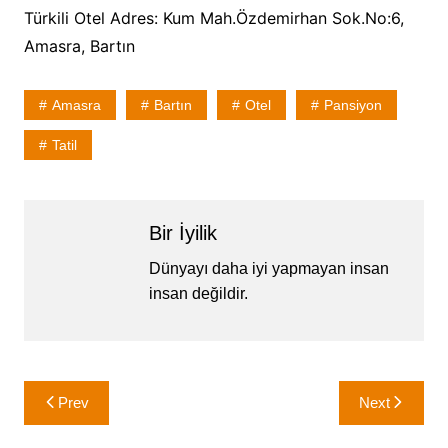
Türkili Otel Adres: Kum Mah.Özdemirhan Sok.No:6,
Amasra, Bartın
Amasra
Bartın
Otel
Pansiyon
Tatil
Bir İyilik
Dünyayı daha iyi yapmayan insan
insan değildir.
Yazı
Prev
Next
gezinmesi