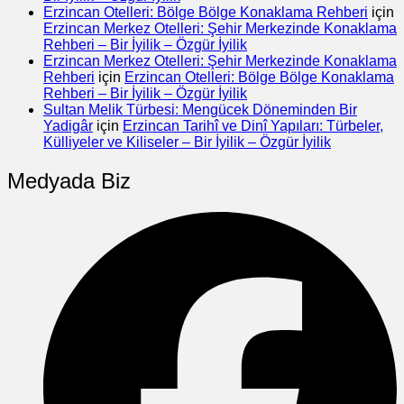
Erzincan Otelleri: Bölge Bölge Konaklama Rehberi
için
Erzincan Merkez Otelleri: Şehir Merkezinde Konaklama
Rehberi – Bir İyilik – Özgür İyilik
Erzincan Merkez Otelleri: Şehir Merkezinde Konaklama
Rehberi
için
Erzincan Otelleri: Bölge Bölge Konaklama
Rehberi – Bir İyilik – Özgür İyilik
Sultan Melik Türbesi: Mengücek Döneminden Bir
Yadigâr
için
Erzincan Tarihî ve Dinî Yapıları: Türbeler,
Külliyeler ve Kiliseler – Bir İyilik – Özgür İyilik
Medyada Biz