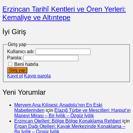
Erzincan Tarihî Kentleri ve Ören Yerleri:
Kemaliye ve Altıntepe
İyi Giriş
Giriş yap
Kullanıcı adı:
Parola:
Beni hatırla
Giriş yap
Kayıt ol
Kayıp parola
Yeni Yorumlar
Meryem Ana Kilisesi: Anadolu’nın En Eski
Mabetlerinden
için
Elazığ Türbe ve Mescitleri: Harput’ın
Manevi Mirası – Bir İyilik – Özgür İyilik
Erzincan Otelleri: Bölge Bölge Konaklama Rehberi
için
Ergan Dağı Otelleri: Kayak Merkezinde Konaklama –
Bir İyilik – Özgür İyilik