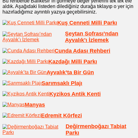
Bu rehberde Balıkesir’in görmeye değer yerlerini tek tek ele
aldık. Aşağıdaki listeden dilediğiniz durağa tıklayıp o yer için
hazırladığımız ayrıntılı yazıya geçebilirsiniz.
Kuş Cenneti Milli Parkı
Şeytan Sofrası’ndan
Ayvalık’ı İzlemek
Cunda Adası Rehberi
Kazdağı Milli Parkı
Ayvalık’ta Bir Gün
Sarımsaklı Plajı
Kyzikos Antik Kenti
Manyas
Edremit Körfezi
Değirmenboğazı Tabiat
Parkı