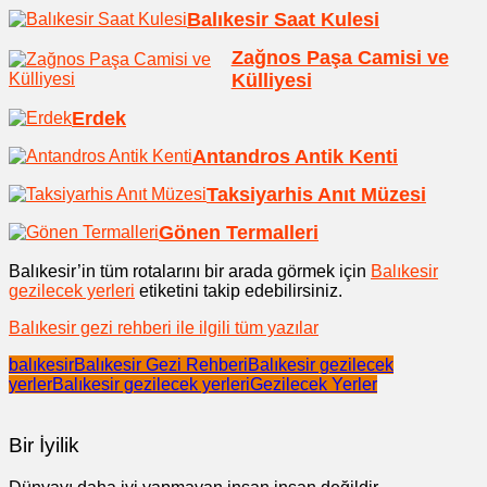
Balıkesir Saat Kulesi
Zağnos Paşa Camisi ve
Külliyesi
Erdek
Antandros Antik Kenti
Taksiyarhis Anıt Müzesi
Gönen Termalleri
Balıkesir’in tüm rotalarını bir arada görmek için
Balıkesir
gezilecek yerleri
etiketini takip edebilirsiniz.
Balıkesir gezi rehberi ile ilgili tüm yazılar
balıkesir
Balıkesir Gezi Rehberi
Balıkesir gezilecek
yerler
Balıkesir gezilecek yerleri
Gezilecek Yerler
Bir İyilik