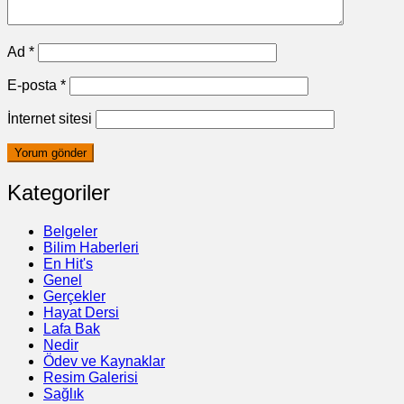
Ad
*
E-posta
*
İnternet sitesi
Kategoriler
Belgeler
Bilim Haberleri
En Hit's
Genel
Gerçekler
Hayat Dersi
Lafa Bak
Nedir
Ödev ve Kaynaklar
Resim Galerisi
Sağlık