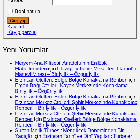
Parola:
Beni hatırla
Giriş yap
Kayıt ol
Kayıp parola
Yeni Yorumlar
Meryem Ana Kilisesi: Anadolu’nın En Eski
Mabetlerinden
için
Elazığ Türbe ve Mescitleri: Harput’ın
Manevi Mirası – Bir İyilik – Özgür İyilik
Erzincan Otelleri: Bölge Bölge Konaklama Rehberi
için
Ergan Dağı Otelleri: Kayak Merkezinde Konaklama –
Bir İyilik – Özgür İyilik
Erzincan Otelleri: Bölge Bölge Konaklama Rehberi
için
Erzincan Merkez Otelleri: Şehir Merkezinde Konaklama
Rehberi – Bir İyilik – Özgür İyilik
Erzincan Merkez Otelleri: Şehir Merkezinde Konaklama
Rehberi
için
Erzincan Otelleri: Bölge Bölge Konaklama
Rehberi – Bir İyilik – Özgür İyilik
Sultan Melik Türbesi: Mengücek Döneminden Bir
Yadigâr
için
Erzincan Tarihî ve Dinî Yapıları: Türbeler,