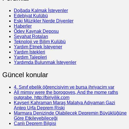
Doğada Kalmak İsteyenler
Edebiyat Kulübü
Eski Müzikler Nerde Diyenler
Haberler
Ödev Kaynak Deposu
Seyahat Rotaları
Teknoloji ve Bilim Kulübü
Yardım Etmek İsteyener
Yardım İstekleri
Yardım Talepleri
Yardımda Bulunmak İsteyenler
Güncel konular
4. Sınıf ebelik öğrencisiyim ve bursa ihriyacim var
All mimsy were the borogoves, And the mome raths
outgrabe. http://biriyilik.com
Kayseri Kahraman Maraş Malatya Adıyaman Gazi
Antep Urfa Deprem Riski
Marmara Denizinde Olabilecek Depremin Büyüklüğüne
Göre Etkileyebileceği
Canlı Deprem Bilgisi