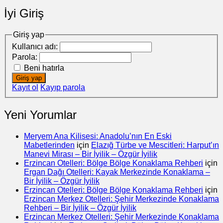
İyi Giriş
Giriş yap
Kullanıcı adı:
Parola:
Beni hatırla
Giriş yap
Kayıt ol
Kayıp parola
Yeni Yorumlar
Meryem Ana Kilisesi: Anadolu’nın En Eski
Mabetlerinden
için
Elazığ Türbe ve Mescitleri: Harput’ın
Manevi Mirası – Bir İyilik – Özgür İyilik
Erzincan Otelleri: Bölge Bölge Konaklama Rehberi
için
Ergan Dağı Otelleri: Kayak Merkezinde Konaklama –
Bir İyilik – Özgür İyilik
Erzincan Otelleri: Bölge Bölge Konaklama Rehberi
için
Erzincan Merkez Otelleri: Şehir Merkezinde Konaklama
Rehberi – Bir İyilik – Özgür İyilik
Erzincan Merkez Otelleri: Şehir Merkezinde Konaklama