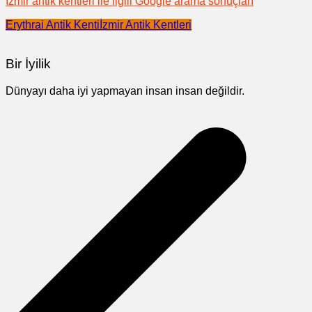
İzmir antik kentleri ile ilgili Google arama sonuçları
Erythrai Antik Kenti
İzmir Antik Kentleri
Bir İyilik
Dünyayı daha iyi yapmayan insan insan değildir.
Yazı
gezinmesi