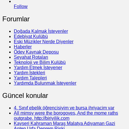
Follow
Forumlar
Doğada Kalmak İsteyenler
Edebiyat Kulübü
Eski Müzikler Nerde Diyenler
Haberler
Ödev Kaynak Deposu
Seyahat Rotaları
Teknoloji ve Bilim Kulübü
Yardım Etmek İsteyener
Yardım İstekleri
Yardım Talepleri
Yardımda Bulunmak İsteyenler
Güncel konular
4. Sınıf ebelik öğrencisiyim ve bursa ihriyacim var
All mimsy were the borogoves, And the mome raths
outgrabe. http://biriyilik.com
Kayseri Kahraman Maraş Malatya Adıyaman Gazi
Antep Urfa Deprem Riski