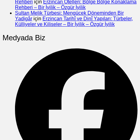
Rehberi
için
Erzincan Otelleri: Bölge Bölge Konaklama
Rehberi – Bir İyilik – Özgür İyilik
Sultan Melik Türbesi: Mengücek Döneminden Bir
Yadigâr
için
Erzincan Tarihî ve Dinî Yapıları: Türbeler,
Külliyeler ve Kiliseler – Bir İyilik – Özgür İyilik
Medyada Biz