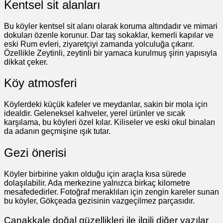
Kentsel sit alanları
Bu köyler kentsel sit alanı olarak koruma altındadır ve mimari
dokuları özenle korunur. Dar taş sokaklar, kemerli kapılar ve
eski Rum evleri, ziyaretçiyi zamanda yolculuğa çıkarır.
Özellikle Zeytinli, zeytinli bir yamaca kurulmuş şirin yapısıyla
dikkat çeker.
Köy atmosferi
Köylerdeki küçük kafeler ve meydanlar, sakin bir mola için
idealdir. Geleneksel kahveler, yerel ürünler ve sıcak
karşılama, bu köyleri özel kılar. Kiliseler ve eski okul binaları
da adanın geçmişine ışık tutar.
Gezi önerisi
Köyler birbirine yakın olduğu için araçla kısa sürede
dolaşılabilir. Ada merkezine yalnızca birkaç kilometre
mesafededirler. Fotoğraf meraklıları için zengin kareler sunan
bu köyler, Gökçeada gezisinin vazgeçilmez parçasıdır.
Çanakkale doğal güzellikleri ile ilgili diğer yazılar