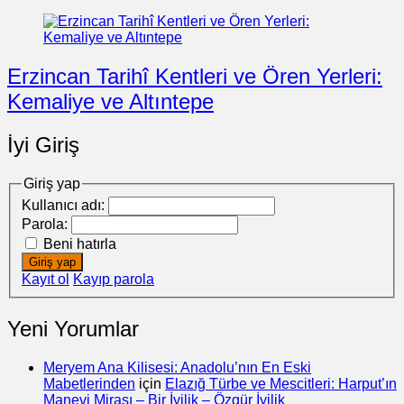
Erzincan Tarihî Kentleri ve Ören Yerleri:
Kemaliye ve Altıntepe
İyi Giriş
Giriş yap
Kullanıcı adı:
Parola:
Beni hatırla
Giriş yap
Kayıt ol
Kayıp parola
Yeni Yorumlar
Meryem Ana Kilisesi: Anadolu’nın En Eski
Mabetlerinden
için
Elazığ Türbe ve Mescitleri: Harput’ın
Manevi Mirası – Bir İyilik – Özgür İyilik