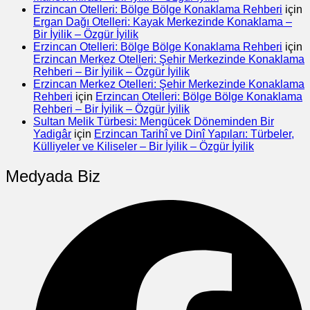
Erzincan Otelleri: Bölge Bölge Konaklama Rehberi
için
Ergan Dağı Otelleri: Kayak Merkezinde Konaklama –
Bir İyilik – Özgür İyilik
Erzincan Otelleri: Bölge Bölge Konaklama Rehberi
için
Erzincan Merkez Otelleri: Şehir Merkezinde Konaklama
Rehberi – Bir İyilik – Özgür İyilik
Erzincan Merkez Otelleri: Şehir Merkezinde Konaklama
Rehberi
için
Erzincan Otelleri: Bölge Bölge Konaklama
Rehberi – Bir İyilik – Özgür İyilik
Sultan Melik Türbesi: Mengücek Döneminden Bir
Yadigâr
için
Erzincan Tarihî ve Dinî Yapıları: Türbeler,
Külliyeler ve Kiliseler – Bir İyilik – Özgür İyilik
Medyada Biz