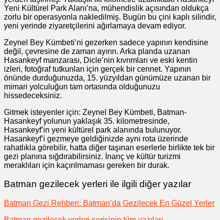
Yeni Kültürel Park Alanı’na, mühendislik açısından oldukça
zorlu bir operasyonla nakledilmiş. Bugün bu çini kaplı silindir,
yeni yerinde ziyaretçilerini ağırlamaya devam ediyor.
Zeynel Bey Kümbeti’ni gezerken sadece yapının kendisine
değil, çevresine de zaman ayırın. Arka planda uzanan
Hasankeyf manzarası, Dicle’nin kıvrımları ve eski kentin
izleri, fotoğraf tutkunları için gerçek bir cennet. Yapının
önünde durduğunuzda, 15. yüzyıldan günümüze uzanan bir
mimari yolculuğun tam ortasında olduğunuzu
hissedeceksiniz.
Gitmek isteyenler için: Zeynel Bey Kümbeti, Batman-
Hasankeyf yolunun yaklaşık 35. kilometresinde,
Hasankeyf’in yeni kültürel park alanında bulunuyor.
Hasankeyf’i gezmeye geldiğinizde aynı rota üzerinde
rahatlıkla görebilir, hatta diğer taşınan eserlerle birlikte tek bir
gezi planına sığdırabilirsiniz. İnanç ve kültür turizmi
meraklıları için kaçırılmaması gereken bir durak.
Batman gezilecek yerleri ile ilgili diğer yazılar
Batman Gezi Rehberi: Batman’da Gezilecek En Güzel Yerler
Batman gezilecek yerleri serisinin tüm yazıları