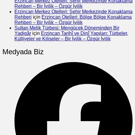
Erzincan Merkez Otelleri: Şehir Merkezinde Konaklama
Rehberi – Bir İyilik – Özgür İyilik
Erzincan Merkez Otelleri: Şehir Merkezinde Konaklama
Rehberi
için
Erzincan Otelleri: Bölge Bölge Konaklama
Rehberi – Bir İyilik – Özgür İyilik
Sultan Melik Türbesi: Mengücek Döneminden Bir
Yadigâr
için
Erzincan Tarihî ve Dinî Yapıları: Türbeler,
Külliyeler ve Kiliseler – Bir İyilik – Özgür İyilik
Medyada Biz