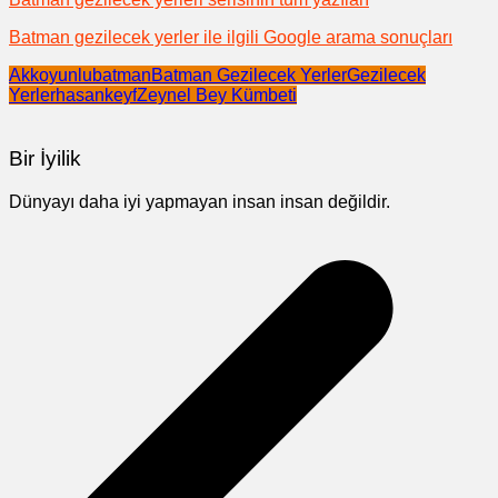
Batman gezilecek yerler ile ilgili Google arama sonuçları
Akkoyunlu
batman
Batman Gezilecek Yerler
Gezilecek
Yerler
hasankeyf
Zeynel Bey Kümbeti
Bir İyilik
Dünyayı daha iyi yapmayan insan insan değildir.
Yazı
gezinmesi