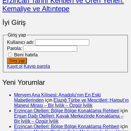
Erzincan Tarihî Kentleri ve Ören Yerleri:
Kemaliye ve Altıntepe
İyi Giriş
Giriş yap
Kullanıcı adı:
Parola:
Beni hatırla
Giriş yap
Kayıt ol
Kayıp parola
Yeni Yorumlar
Meryem Ana Kilisesi: Anadolu’nın En Eski
Mabetlerinden
için
Elazığ Türbe ve Mescitleri: Harput’ın
Manevi Mirası – Bir İyilik – Özgür İyilik
Erzincan Otelleri: Bölge Bölge Konaklama Rehberi
için
Ergan Dağı Otelleri: Kayak Merkezinde Konaklama –
Bir İyilik – Özgür İyilik
Erzincan Otelleri: Bölge Bölge Konaklama Rehberi
için