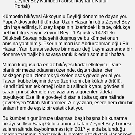
Zeynel Bey Kümbeti (Görsel kaynağı: Kültür
Portalı)
Kümbetin hikâyesi Akkoyunlu Beyliği dönemine dayanıyor.
Yapı, Akkoyunlu hükümdarı Uzun Hasan’ın oğlu Zeynel Bey
için inşa edilmiş. Kuzey kapısının üzerindeki kitabe, oldukça
net bir bilgi veriyor: Zeynel Bey, 11 Ağustos 1473’teki
Otlukbeli Savaşı’nda şehit düşmüş ve bu kümbet onun
anısına yaptırılmış. Eserin mimarı ise Abdurrahman oğlu Pir
Hasan. Yani burası sadece bir mezar değil, aynı zamanda bir
döneme ve trajik bir savaşa tanıklık eden somut bir hafıza.
Mimari kurgusu da en az hikâyesi kadar etkileyici. Daire
planlı bir mezar odasının üzerinde, dıştan daire içten
sekizgen plan izlenerek yükselen esas gövde yer alıyor.
Tavanı kubbe biçiminde ve üzeri konik bir külahla örtülü.
Kendi türünün tek örneği olan bu silindirik yapı, gövdesini
saran çini süslemeleri ve yazılarıyla görenleri âdeta
büyülüyor. Özellikle gövdeyi dıştan alt alta üç sıra hâlinde
çevreleyen “Allah-Muhammed-Ali” yazıları, esere hem dini bir
anlam hem de eşsiz bir estetik katıyor.
Bu kümbetin günümüze ulaşması başlı başına bir kurtarma
hikâyesi. Ilısu Baraj Gölü alanında kalan Zeynel Bey Türbesi,
suların altında kaybolmaması için 2017 yılında bulunduğu
yerden taşınmış. Yaklaşık iki kilometre uzaklıktaki Hasankeyf