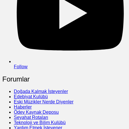
Follow
Forumlar
Doğada Kalmak İsteyenler
Edebiyat Kulübü
Eski Müzikler Nerde Diyenler
Haberler
Ödev Kaynak Deposu
Seyahat Rotaları
Teknoloji ve Bilim Kulübü
Yardım Etmek İsteyener