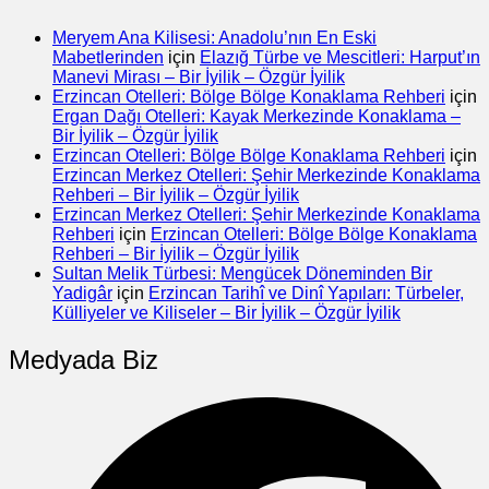
Meryem Ana Kilisesi: Anadolu’nın En Eski
Mabetlerinden
için
Elazığ Türbe ve Mescitleri: Harput’ın
Manevi Mirası – Bir İyilik – Özgür İyilik
Erzincan Otelleri: Bölge Bölge Konaklama Rehberi
için
Ergan Dağı Otelleri: Kayak Merkezinde Konaklama –
Bir İyilik – Özgür İyilik
Erzincan Otelleri: Bölge Bölge Konaklama Rehberi
için
Erzincan Merkez Otelleri: Şehir Merkezinde Konaklama
Rehberi – Bir İyilik – Özgür İyilik
Erzincan Merkez Otelleri: Şehir Merkezinde Konaklama
Rehberi
için
Erzincan Otelleri: Bölge Bölge Konaklama
Rehberi – Bir İyilik – Özgür İyilik
Sultan Melik Türbesi: Mengücek Döneminden Bir
Yadigâr
için
Erzincan Tarihî ve Dinî Yapıları: Türbeler,
Külliyeler ve Kiliseler – Bir İyilik – Özgür İyilik
Medyada Biz