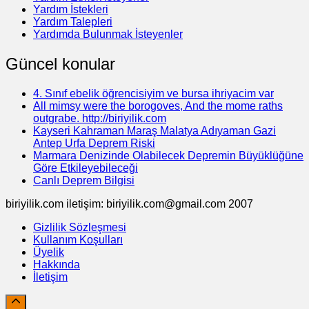
Yardım İstekleri
Yardım Talepleri
Yardımda Bulunmak İsteyenler
Güncel konular
4. Sınıf ebelik öğrencisiyim ve bursa ihriyacim var
All mimsy were the borogoves, And the mome raths
outgrabe. http://biriyilik.com
Kayseri Kahraman Maraş Malatya Adıyaman Gazi
Antep Urfa Deprem Riski
Marmara Denizinde Olabilecek Depremin Büyüklüğüne
Göre Etkileyebileceği
Canlı Deprem Bilgisi
biriyilik.com iletişim: biriyilik.com@gmail.com 2007
Gizlilik Sözleşmesi
Kullanım Koşulları
Üyelik
Hakkında
İletişim