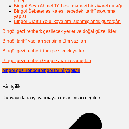
örneği
Bingöl Şeyh Ahmet Türbesi: manevi bir ziyaret durağı
Bingöl Sebeterias Kalesi: tepedeki tarihî savunma
yapısı
Bingöl Urartu Yolu: kayalara işlenmiş antik güzergâh
Bingöl gezi rehberi: gezilecek yerler ve doğal güzellikler
Bingöl tarihî yapıları serisinin tüm yazıları
Bingöl gezi rehberi: tüm gezilecek yerler
Bingöl gezi rehberi Google arama sonuçları
bingöl gezi rehberi
bingöl tarihî yapıları
Bir İyilik
Dünyayı daha iyi yapmayan insan insan değildir.
Yazı
gezinmesi