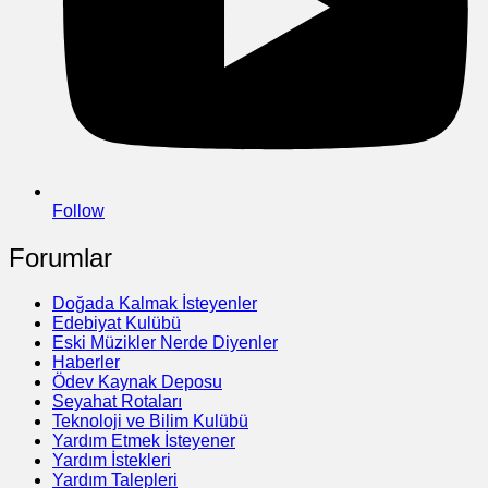
Follow
Forumlar
Doğada Kalmak İsteyenler
Edebiyat Kulübü
Eski Müzikler Nerde Diyenler
Haberler
Ödev Kaynak Deposu
Seyahat Rotaları
Teknoloji ve Bilim Kulübü
Yardım Etmek İsteyener
Yardım İstekleri
Yardım Talepleri