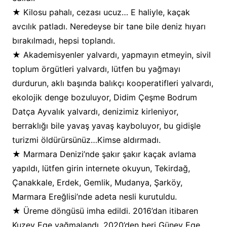
★ Kilosu pahalı, cezası ucuz… E haliyle, kaçak
avcılık patladı. Neredeyse bir tane bile deniz hıyarı
bırakılmadı, hepsi toplandı.
★ Akademisyenler yalvardı, yapmayın etmeyin, sivil
toplum örgütleri yalvardı, lütfen bu yağmayı
durdurun, aklı başında balıkçı kooperatifleri yalvardı,
ekolojik denge bozuluyor, Didim Çeşme Bodrum
Datça Ayvalık yalvardı, denizimiz kirleniyor,
berraklığı bile yavaş yavaş kayboluyor, bu gidişle
turizmi öldürürsünüz…Kimse aldırmadı.
★ Marmara Denizi’nde şakır şakır kaçak avlama
yapıldı, lütfen girin internete okuyun, Tekirdağ,
Çanakkale, Erdek, Gemlik, Mudanya, Şarköy,
Marmara Ereğlisi’nde adeta nesli kurutuldu.
★ Üreme döngüsü imha edildi. 2016’dan itibaren
Kuzey Ege yağmalandı. 2020’den beri Güney Ege