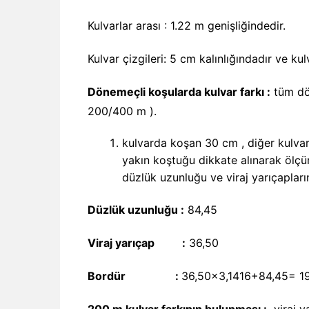
Kulvarlar arası : 1.22 m genişliğindedir.
Kulvar çizgileri: 5 cm kalınlığındadır ve kul
Dönemeçli koşularda kulvar farkı :
tüm dön
200/400 m ).
kulvarda koşan 30 cm , diğer kulvar
yakın koştuğu dikkate alınarak ölçüml
düzlük uzunluğu ve viraj yarıçapların
Düzlük uzunluğu :
84,45
Viraj yarıçap
:
36,50
Bordür :
36,50×3,1416+84,45= 1
200 m kulvar farkının bulunması :
viraj ya