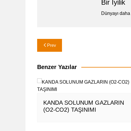
Bir İyilik
Dünyayı daha 
Yazı
Prev
gezinmesi
Benzer Yazılar
KANDA SOLUNUM GAZLARIN
(O2-CO2) TAŞINIMI