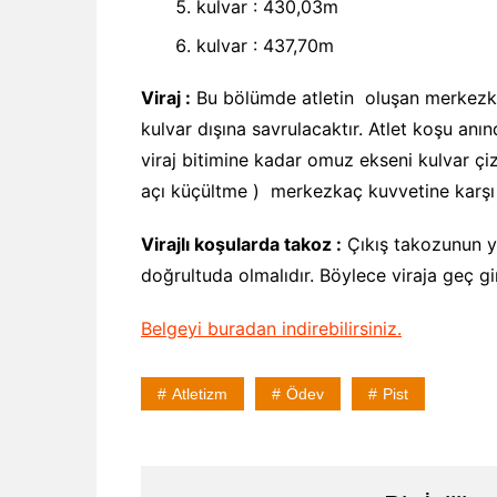
kulvar : 430,03m
kulvar : 437,70m
Viraj :
Bu bölümde atletin oluşan merkezkaç
kulvar dışına savrulacaktır. Atlet koşu anı
viraj bitimine kadar omuz ekseni kulvar çizgi
açı küçültme ) merkezkaç kuvvetine karşı 
Virajlı koşularda takoz :
Çıkış takozunun y
doğrultuda olmalıdır. Böylece viraja geç gir
Belgeyi buradan indirebilirsiniz.
Atletizm
Ödev
Pist