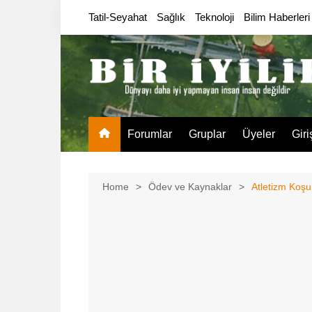
Skip
Tatil-Seyahat
Sağlık
Teknoloji
Bilim Haberleri
to
content
Forumlar
Gruplar
Üyeler
Giri
Home
Ödev ve Kaynaklar
Atletizm Koşu 