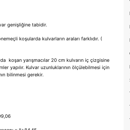
var genişliğine tabidir.
emeçli koşularda kulvarların araları farklıdır. (
da koşan yarışmacılar 20 cm kulvarın iç çizgisine
er yapılır. Kulvar uzunluklarının ölçülebilmesi için
ın bilinmesi gerekir.
99,06
rıçapı x II+84,45