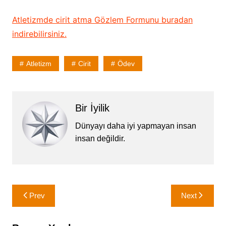
Atletizmde cirit atma Gözlem Formunu buradan
indirebilirsiniz.
Atletizm
Cirit
Ödev
Bir İyilik
Dünyayı daha iyi yapmayan insan
insan değildir.
Yazı
Prev
Next
gezinmesi